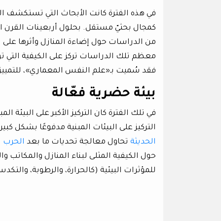
في هذه الفترة كانت الأبحاث التي تستكشف العل
كمجال بحثيّ مستقل. بحلول أربعينات القرن ا
من الدراسات حول إضاءة المنازل وأثرها على 
معظم تلك الدراسات تركز على الكيفية التي 
فقد سُميت بـ«علم النفس المعماري»، للتمييز 
بيئة حضرية فعّالة
في تلك الفترة كان التركيز الأكبر على البيئة ال
التركيز على البيئات المبنية مدفوعًا بشكل كبي
الحديثة
تحاول معالجة تحديات ما بعد
الحرب
ا
حول الكيفية المثلى لبناء المنازل والمكاتب
للمؤثرات البيئية (كالحرارة، والرطوبة، والتكدس