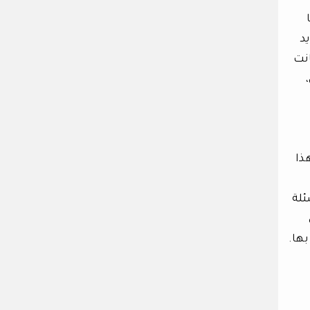
د
انت
هذا
ئلة
بها.