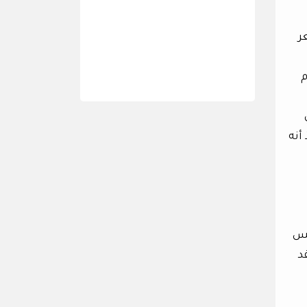
ر
م
أنه
مس
د