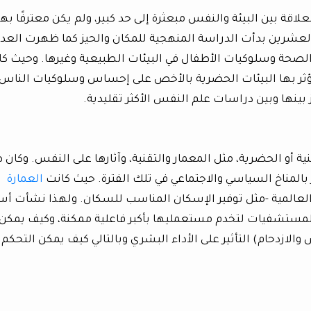
اقة بين البيئة والنفس مبعثرة إلى حد كبير، ولم يكن معترفًا بها
لعشرين بدأت الدراسة المنهجية للمكان والحيز كما ظهرت العدي
الصحة وسلوكيات الأطفال في البيئات الطبيعية وغيرها. وحيث ك
تؤثر بها البيئات الحضرية بالأخص على إحساس وسلوكيات الناس،
بينها وبين دراسات علم النفس الأكثر تقليدية.
مبنية أو الحضرية، مثل المعمار والتقنية، وآثارها على النفس. وكان 
ر بالمناخ السياسي والاجتماعي في تلك الفترة. حيث كانت
العمارة
لعالمية -مثل توفير الإسكان المناسب للسكان. ولهذا نشأت أس
 والمستشفيات لتخدم مستعمليها بأكبر فاعلية ممكنة، وكيف يمكن
 والازدحام) التأثير على الأداء البشري وبالتالي كيف يمكن التحكم 