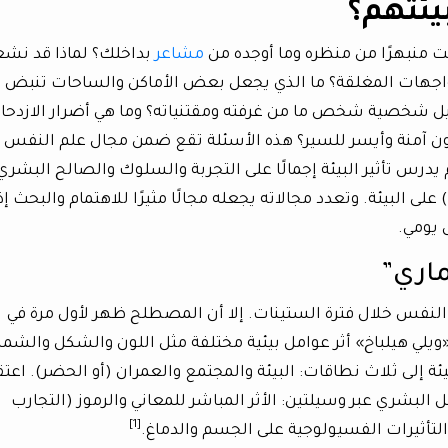
يئتهم؟
 منبهرًا من منظره وما أوجده من
مشاعر
بداخلك؟ لماذا قد نشع
لواجهات المغلقة؟ ما الذي يجعل بعض الأماكن والساحات تنبض
ليل شخصية شخص ما من غرفته ومقتنياته؟ وما هي أضرار الازدحا
ن آمنة وأيسر للسير؟ هذه الأسئلة تقع ضمن مجال علم النفس
Environmental Psy»، و هو علم يدرس تأثير البيئة إجمالًا على التجربة والسلوك والصالح البشري
 على البيئة. وتعدد مجالاته يجعله مجالًا مثيرًا للاهتمام والبحث إذ 
 يومي.
ماري”
النفس خلال فترة الستينات. إلا أن المصطلح ظهر لأول مرة في
يلي هيلباخ» أثر عوامل بيئية مختلفة مثل اللون والشكل والش
ة إلى ثلاث نطاقات: البيئة والمجتمع والعمران (أو الحضر). اعتق
ل البشري عبر وسيلتين: الأثر المباشر للمعاني والرموز (التجارب
[1]
 التأثيرات الفسيولوجية على الجسم والدماغ.