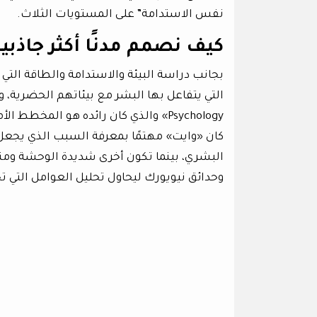
نفس الاستدامة” على المستويات الثلاث.
كيف نصمم مدنًا أكثر جاذبية
بجانب دراسة البيئة والاستدامة والطاقة التي 
Psychology» والذي كان رائده هو المخطط الأمريكي «وليام و. وايت»، الذي يلقب أحيانًا بأبو علم النفس الحضري.
كان «وايت» مهتمًا بمعرفة السبب الذي يجعل 
البشري، بينما تكون أخرى شديدة الوحشة ومن
وحدائق نيويورك ليحاول تحليل العوامل التي 