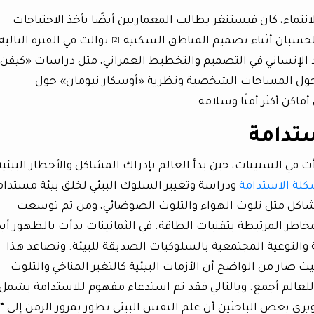
انتماء، كان فيستنغر يطالب المعماريين أيضًا بأخذ الاحتياجات
الحسبان أثناء تصميم المناطق السكنية.
توالت في الفترة التالية،
[2]
 الإنساني في التصميم والتخطيط العمراني، مثل دراسات «كيفن
حول المساحات الشخصية ونظرية «أوسكار نيومان» حول
ستدامة
أت في الستينات، حين بدأ العالم بإدراك المشاكل والأخطار البيئية
لة الاستدامة
ودراسة وتغيير السلوك البيئي لخلق بيئة مستدام
اكل مثل تلوث الهواء والتلوث الضوضائي، ومن ثم توسعت
ر المرتبطة بتقنيات الطاقة. في الثمانينات بدأت بالظهور أيض
والتوعية المجتمعية بالسلوكيات الصديقة للبيئة. وتصاعد هذا
ث صار من الواضح أن الأزمات البيئية كالتغير المناخي والتلوث
 للعالم أجمع. وبالتالي فقد تم استدعاء مفهوم للاستدامة يشمل
ويرى بعض الباحثين أن علم النفس البيئي تطور بمرور الزمن إلى “