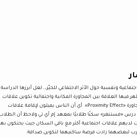
ر
عية ونفسية حول الأثر الاجتماعي للحيّز، ـ لعل أبرزها الدراسة
ر فيها العلاقة بين المجاورة المكانية واحتمالية تكوين علاقات
اجتماعية طويلة المدى، وهو ما أسماه بأثر المجاورة «Proximity Effect». أي أن الناس يميلون لإقامة علاقات
ا. درس «فستنغر» سكنًا طلابيًا بمعهد إم آي تي ولاحظ أن الطلاب
 لديهم علاقات اجتماعية أكثر مع باقي السكان حيث يحتكون به
ن أقرب لبعضهما زادت فرصة ساكنيهما لتكوين صداقة.