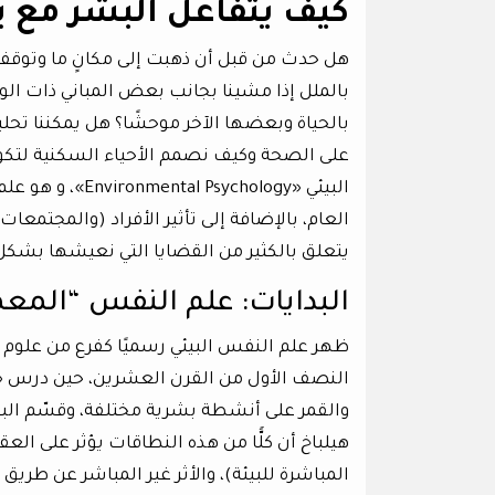
كيف يتفاعل البشر مع ب
هل حدث من قبل أن ذهبت إلى مكانٍ ما وتوقفت
بالملل إذا مشينا بجانب بعض المباني ذات ا
بالحياة وبعضها الآخر موحشًا؟ هل يمكننا تح
على الصحة وكيف نصمم الأحياء السكنية لتكو
البيئي «chology
العام، بالإضافة إلى تأثير الأفراد (والمجتمعات)
يتعلق بالكثير من القضايا التي نعيشها بشكل
البدايات: علم النفس “المع
ظهر علم النفس البيئي رسميًا كفرع من علوم 
النصف الأول من القرن العشرين، حين درس «و
والقمر على أنشطة بشرية مختلفة، وقسّم البيئ
هيلباخ أن كلًّا من هذه النطاقات يؤثر على العق
المباشرة للبيئة)، والأثر غير المباشر عن طريق