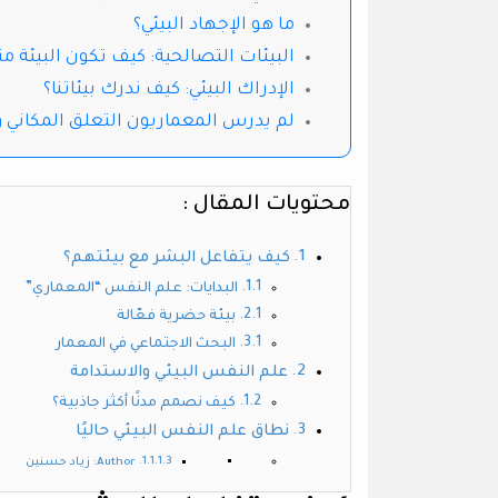
ما هو الإجهاد البيئي؟
البيئات التصالحية: كيف تكون البيئة مت
الإدراك البيئي: كيف ندرك بيئاتنا؟
لم يدرس المعماريون التعلق المكاني وما
محتويات المقال :
كيف يتفاعل البشر مع بيئتهم؟
البدايات: علم النفس “المعماري”
بيئة حضرية فعّالة
البحث الاجتماعي في المعمار
علم النفس البيئي والاستدامة
كيف نصمم مدنًا أكثر جاذبية؟
نطاق علم النفس البيئي حاليًا
Author: زياد حسنين