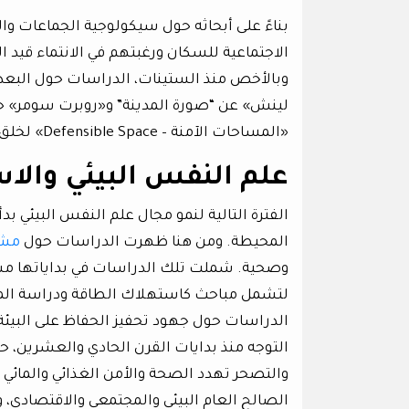
بناءً على أبحاثه حول سيكولوجية الجماعات وال
الاجتماعية للسكان ورغبتهم في الانتماء قيد 
وبالأخص منذ الستينات، الدراسات حول البعد
لينش» عن “صورة المدينة” و«روبرت سومر» 
«المساحات الآمنة – Defensible Space» لخلق أماكن أكثر أمنًا وسلامة.
علم النفس البيئي والا
الفترة التالية لنمو مجال علم النفس البيئي بد
المحيطة. ومن هنا ظهرت الدراسات حول
مشك
وصحية. شملت تلك الدراسات في بداياتها مش
لتشمل مباحث كاستهلاك الطاقة ودراسة المخاط
الدراسات حول جهود تحفيز الحفاظ على البيئة 
التوجه منذ بدايات القرن الحادي والعشرين، حي
والتصحر تهدد الصحة والأمن الغذائي والمائي
الصالح العام البيئي والمجتمعي والاقتصادي، 