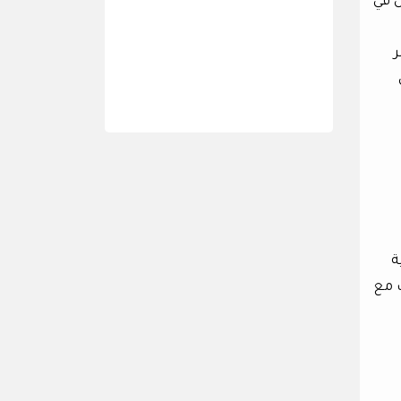
ش في
ر
ة
ب مع