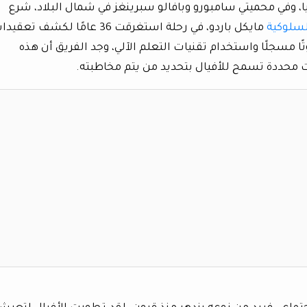
، وفي محميتي سامبورو وبافالو سبرينغز في شمال البلاد، شرع
لسلوكية
مايكل باردو، في رحلة استغرقت 36 عامًا لكشف تعقي
فيال. ومن خلال تحليل أكثر من 469 صوتًا مسجلًا واستخدام تقنيات التعلم الآلي، وجد الفريق أن هذه
محددة تسمح للأفيال بتحديد من يتم مخاطبته.