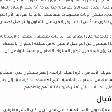
جتماعي فريد من نوعه يزدهر منذ قرون. لقد تطورت الأفيال لتعي
 الحياة. هذه الروابط قوية جدًا لدرجة أنه تمت الإشارة إليها
ندية، تشكل الإناث مجموعات متماسكة، غالبًا ما تقودها الأم الأكب
ي تتكون عادةً من الإناث وذرياتهن، على التعاون والتواصل لضمان
قدرة ملحوظة على التعرف على نداءات بعضهن البعض والاستجابة
المستوى من التواصل لا مثيل له في مملكة الحيوان، باستثناء
عية رؤى قيمة حول تطور السلوك التعاوني وأهمية التواصل في
ويلة الأمد هي ذاكرة الفيلة الرائعة. إنهم يمتلكون قدرة استثنائي
جتماعية، من السنوات الماضية. تتيح لهم هذه
الذاكرة
، جنبًا إلى جن
ى العلاقات التي تعتبر ضرورية لبقائهم ونجاحهم.
فيال
عيًا طويل الأمد للعلماء. على مدى قرون، كان البشر مفتونين