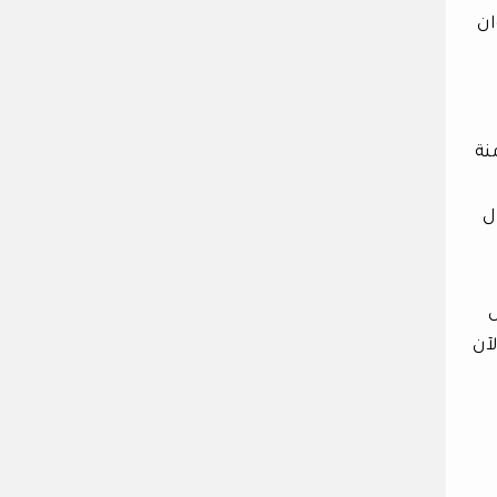
ان
نة
ل
ل
لآن