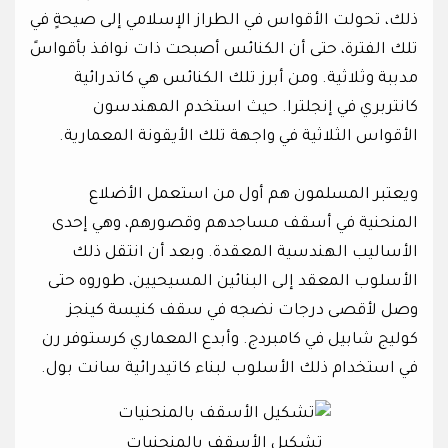
ذلك، تحولت الأقواس في الطراز الإسلامي إلى صيحةٍ في
تلك الفترة، حتى أن الكنائس أصبحت ذات نوافذ بأقواسً
مدببة وثلاثية. ومن أبرز تلك الكنائس هي كاتدرائية
كانتربري في إنجلترا. حيث استخدم المهندسون
الأقواس الثلاثية في واجهة تلك الأيقونة المعمارية.
ويعتبر المسلمون هم أول من استعمل الأضلاع
المنحنية في أسقف مساجدهم وقصورهم، وهي إحدى
الأساليب الهندسية المعقدة. وبعد أن انتقل ذلك
الأسلوب المعقد إلى البنائين المسيحيين، طوروه حتى
وصل لأقصى درجات نضجه في سقف كنيسة كينجز
كوليج شابيل في كامبردج. وأبدع المعماري كرستوفر رن
في استخدام ذلك الأسلوب لبناء كاتيدرائية سانت بول.
تشكيل الأسقف بالمنحنيات