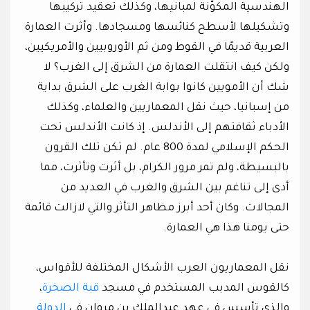
الهندسية المكوّنة لمبانيها، وكذلك تعقيد تركيبها
وتشكيلها لأسطح كنائسها ومسجادها. وأثرت العمارة
العربية قديمًا في القوط ومن ثم الأوروبيين والأمريكيين،
ولكن كيف انتقلت العمارة من الشرق إلى الغرب؟ لا
شك أن الأمويين كانوا بوابة الغرب على الشرق بداية
من إسبانيا، حيث نقل المعماريين والعلماء، وكذلك
الأدباء ثقافتهم إلى الأندلس. إذ كانت الأندلس تحت
الحكم الإسلامي لمدة 800 عام. لم تكن تلك القرون
بالبسيطة، ولم تمر مرور الكرام، بل أثرت وتأثرت، مما
أدى إلى تناغم بين الشرق والغرب في العديد من
المجالات. وكان أحد أبرز مظاهر التأثر والتي لازالت قائمة
حتى يومنا هذا هي العمارة.
نقل المعماريون العرب الأشكال المختلفة للأقواس،
كالقوس المدبب المستخدم في مسجد
قبة الصخرة
،
والذي تأسس في عهد عبدالملك بن مروان في
الدولة