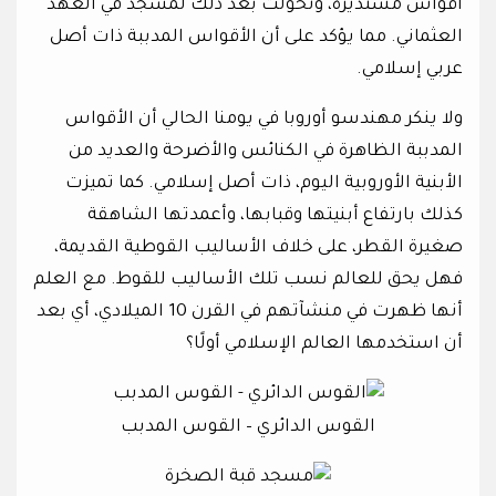
أقواس مستديرة، وتحولت بعد ذلك لمسجد في العهد
العثماني. مما يؤكد على أن الأقواس المدببة ذات أصل
عربي إسلامي.
ولا ينكر مهندسو أوروبا في يومنا الحالي أن الأقواس
المدببة الظاهرة في الكنائس والأضرحة والعديد من
الأبنية الأوروبية اليوم، ذات أصل إسلامي. كما تميزت
كذلك بارتفاع أبنيتها وقبابها، وأعمدتها الشاهقة
صغيرة القطر، على خلاف الأساليب القوطية القديمة،
فهل يحق للعالم نسب تلك الأساليب للقوط. مع العلم
أنها ظهرت في منشآتهم في القرن 10 الميلادي، أي بعد
أن استخدمها العالم الإسلامي أولًا؟
القوس الدائري – القوس المدبب