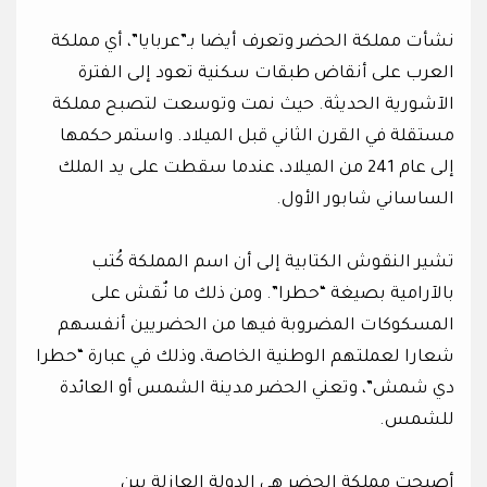
نشأت مملكة الحضر وتعرف أيضا بـ”عربايا”، أي مملكة
العرب على أنقاض طبقات سكنية تعود إلى الفترة
الآشورية الحديثة. حيث نمت وتوسعت لتصبح مملكة
مستقلة في القرن الثاني قبل الميلاد. واستمر حكمها
إلى عام 241 من الميلاد، عندما سقطت على يد الملك
الساساني شابور الأول.
تشير النقوش الكتابية إلى أن اسم المملكة كُتب
بالآرامية بصيغة “حطرا”. ومن ذلك ما نٌقش على
المسكوكات المضروبة فيها من الحضريين أنفسهم
شعارا لعملتهم الوطنية الخاصة، وذلك في عبارة “حطرا
دي شمش”، وتعني الحضر مدينة الشمس أو العائدة
للشمس.
أصبحت مملكة الحضر هي الدولة العازلة بين