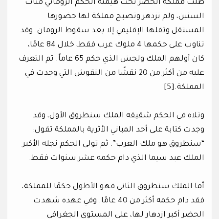
ظلت مملكة الحضر تحت هيمنة الحكم الروماني مئات
السنين، ولم تزدهر وتصبح مملكة لها حضورها
المستقل وثقلها الإقليمي إلا بعد سقوط الرومان. وقد
تناوب على حكمها 4 ملوك عرب فقط، خلال 84 عامًا،
كان أولهم الملك ولجش الذي حكم 65 عاماً. تم التعرف
عليه من أكثر من 20 نقشًا من النقوش التي وجدت في
المملكة.[5]
وتلاه في الحكم شقيقه الملك سنطروق الأول، وقد
وجدت كتابة على أحد المباني الأثرية بالمملكة تقول:
“سنطروق هو ملك العرب”. ثم تولى الحكم نجله الأكبر
الملك عبد سيما الذي دام حكمه عشر سنوات فقط.
أما الملك سنطروق الثاني فهو الأطول حكمًا للمملكة،
فقد دام حكمه أكثر من 40 عامًا. وفي عهده شهدت
الحضر أكبر ازدهار لها، على المستوى الجغرافي