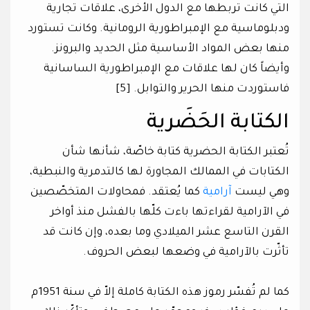
التي كانت تربطها مع الدول الأخرى، علاقات تجارية
ودبلوماسية مع الإمبراطورية الرومانية. وكانت تستورد
منها بعض المواد الأساسية مثل الحديد والبرونز.
وأيضاً كان لها علاقات مع الإمبراطورية الساسانية
فاستوردت منها الحرير والتوابل. [5]
الكتابة الحَضَرية
تُعتبر الكتابة الحضرية كتابة خاصّة، شأنها شأن
الكتابات في الممالك المجاورة لها كالتدمرية والنبطية،
وهي ليست
آرامية
كما يُعتقد. فمحاولات المتخصّصين
في الآرامية لقراءتها باءت كلّها بالفشل منذ أواخر
القرن التاسع عشر الميلادي وما بعده، وإن كانت قد
تأثّرت بالآرامية في وضعها لبعض الحروف.
كما لم تُفسّر رموز هذه الكتابة كاملة إلاّ في سنة 1951م