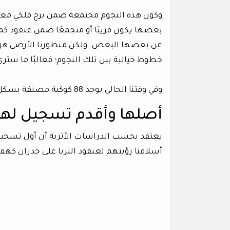
وكون هذه النجوم مجتمعة ضمن برج فلكي معين ل
بعضها يكون قريبًا أو متجمعًا ضمن عنقود كما هو
عن بعضها البعض. ولكن منظورنا الأرضي هو م
خطوط خيالية بين تلك النجوم؛ فغالبًا ما سترى شكل
وفي وقتنا الحالي يوجد 88 كوكبة مصنفة بشكل رسمي من قبل الاتحاد «الفلكي الدولي-IAU».
أصلها وأقدم تسجيل لها
أسلافنا رؤيتهم لعنقود الثريا على جدران كهف في منطقة «ل