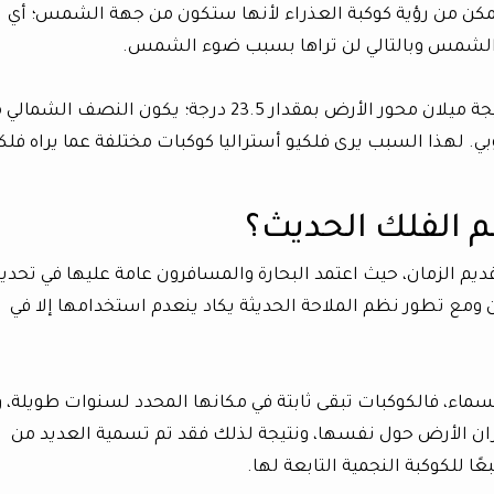
تمكن من رؤية كوكبة العذراء لأنها ستكون من جهة الشمس؛ أي
 الشمس وبالتالي لن تراها بسبب ضوء الشمس.
وثانيهما موقع الراصد على كوكب الأرض. فنتيجة ميلان محور الأرض بمقدار 23.5 درجة؛ يكون النصف ال
. لهذا السبب يرى فلكيو أستراليا كوكبات مختلفة عما يراه فلك
م الفلك الحديث؟
ديم الزمان، حيث اعتمد البحارة والمسافرون عامة عليها في تحدي
 ومع تطور نظم الملاحة الحديثة يكاد ينعدم استخدامها إلا في
ماء، فالكوكبات تبقى ثابتة في مكانها المحدد لسنوات طويلة، و
وران الأرض حول نفسها، ونتيجة لذلك فقد تم تسمية العديد من
ًا للكوكبة النجمية التابعة لها.