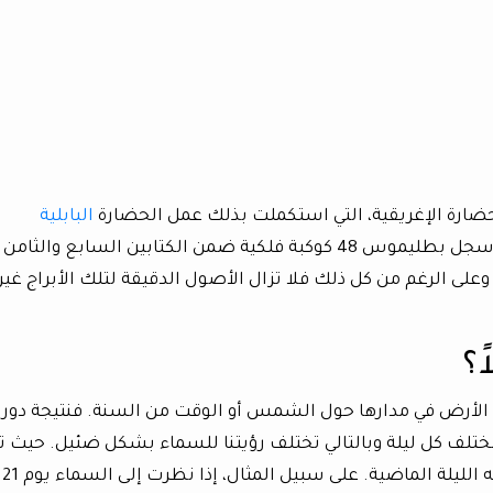
ضارة الإغريقية، التي استكملت بذلك عمل الحضارة
البابلية
والمصرية والأشورية. بالإضافة إلى ذلك؛ فقد سجل بطليموس 48 كوكبة فلكية ضمن الكتابين السابع والث
حته المعروفة ب «الماجست-almagest»، وعلى الرغم من كل ذلك فلا تزال الأصول الدقيقة لتلك الأبراج غير
ً؟
 الأرض في مدارها حول الشمس أو الوقت من السنة. فنتيجة دور
 كل ليلة وبالتالي تختلف رؤيتنا للسماء بشكل ضئيل. حيث تن
النجوم بشكل بسيط إلى الغرب عما كانت عليه الليلة الماضية. على سبيل المثال، إذا نظرت إلى السماء يوم 21