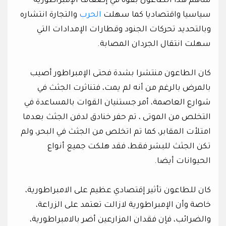
ساهم هذا الطاعون بقوة في إضعاف الإمبراطورية
سياسيا واقتصاديا كما سهلت
الحرب
والتجارة انتشاره
وبالتحديد تحركات الجنود وقطارات الإمدادات التي
سهلت انتقال الجردان المصابة.
كان الطاعون منتشرا بشدة فحتى الإمبراطور أصيب
بالمرض بالرغم من أنه لم يمت، فتناثرت الجثث في
شوارع العاصمة، أمر جستنيان القوات بالمساعدة في
التخلص من الموتى ، تم حفر خنادق لدفن الجثث بعدما
امتلأت المقابر، كما تم اتخلص من الجثث في البحر، ولم
تكن الجثث للبشر فقط، فقد هلكت جميع أنواع
الحيوانات أيضا.
كان للطاعون تأثير إقتصادي عظيم على الامبراطورية،
خاصة وأن الإمبراطورية لازالت تعتمد على الزراعة،
والضرائب، فإن فقدان المزارعين أضر بالامبراطورية،