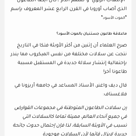
“الإلتهاب الرئوي” و”تسمم الدم”، كان أيضا الطاعون
الذي أصاب أوروبا في القرن الرابع عشر المعروف بإسم
“
“
الموت الأسود
ماعلاقة طاعون جستنيان بالموت الأسود؟
صرح العلماء أن إثنين من أكثر الأوبئة فتكا في التاريخ
نتجت عن سلالات مختلفة من نفس الميكروب مما ينذر
بإحتمالية إنتشار سلالة جديدة في المستقبل مسببة
طاعونا آخر!
قال ديف واغنر، الأستاذ المساعد في جامعة أريزونا في
فلاغستاف:
إن سلالات الطاعون المتوطنة في مجموعات القوارض
في جميع أنحاء العالم، مميتة تماما كالسلالات التي
تسبب في الأوبئة السابقة، لذا فإن إحتمال حدوث جائحة
جديدة لايزال قائما لأن السلالات موجودة