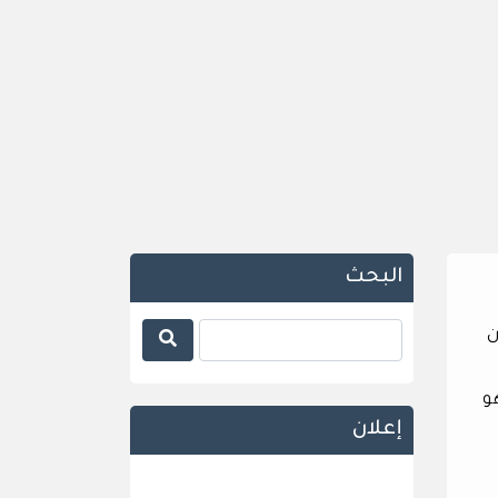
البحث
ن
و
إعلان