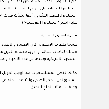
عام 1918 وفي الوقت نفسه، كان لدى دول ا
الأنفلونزا للحفاظ على الروح المعنوية عالية. ن
الأنفلونزا، اعتقد الكثيرون أنها نشأت هناك 
عليه اسم “الأنفلونزا الفرنسية”).
محاربة الانفلونزا الاسبانية
عندما ظهرت الانفلونزا كان العلماء والأطباء
هنالك لقاحات فعالة أو أدوية مضادة للفيروس
الصحية الأمريكية ونقصا في عدد الأطباء وعم
كذلك نقص المستشفيات مما أوجب تحويل ال
المسؤولون الحجر الصحي والتباعد الاجتماعي و
وعلقت لافتات تمنع البصق