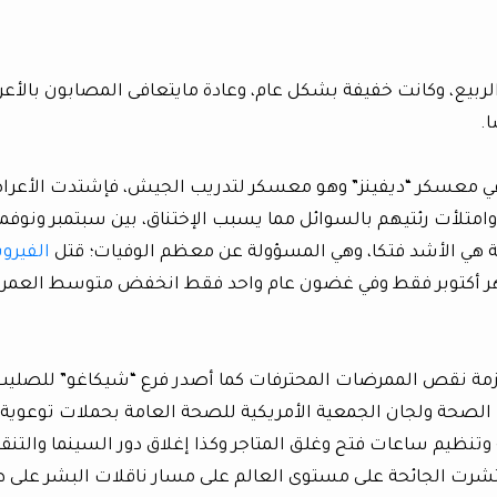
موجة الأولى من الجائحة عام 1918 في الربيع، وكانت خفيفة بشكل عام، وعادة مايتعافى المصابون با
.
في معسكر “ديفينز” وهو معسكر لتدريب الجيش، فإشتدت الأعر
امتلأت رئتيهم بالسوائل مما يسبب الإختناق، بين سبتمبر ونوفمب
وجة هي الأشد فتكا، وهي المسؤولة عن معظم الوفيات؛ قتل
الفير
19500 أمريكي خلال شهر أكتوبر فقط وفي غضون عام واحد فقط انخفض متوسط العم
ات المتحدة أزمة نقص الممرضات المحترفات كما أصدر فرع “شيكاغو” للصلي
 الصحة ولجان الجمعية الأمريكية للصحة العامة بحملات توعوية
 وتنظيم ساعات فتح وغلق المتاجر وكذا إغلاق دور السينما والتنق
نتشرت الجائحة على مستوى العالم على مسار ناقلات البشر على 