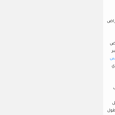
لأعراض
اض
ر
وس
ري
ب
ل
طول