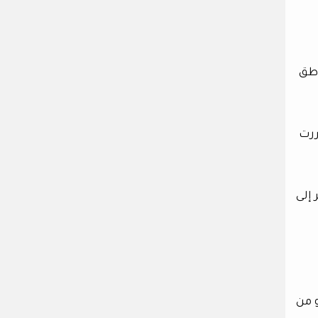
اطق
ررت
 إلى
و من