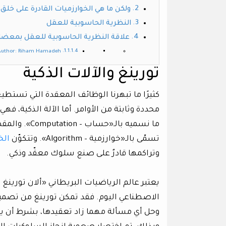
ولكن ما هي الخوارزميات القادرة على خلق
النظرية الحاسوبية للعقل
علاقة النظرية الحاسوبية للعقل بمعضل
Author: Riham Hamadeh
تورينغ والآلات الذكية
كثيرًا ما تبهرنا الوظائف المعقدة التي تستطيع
محددة وثابتة من الأوامر. أما الآلة الذكية، ف
ما نسميه بال
تسمّى بالـ«خوارزمية – Algorithm». وتتكوّن
الخ
وتراكمها قادرٌ على صنع سلوك معقّد وذكي.
الاصطناعي اليوم. فقد تمكن تورينغ من تصمي
وحل أي مسألة مهما زاد تعقيدها، بشرط أن يعط