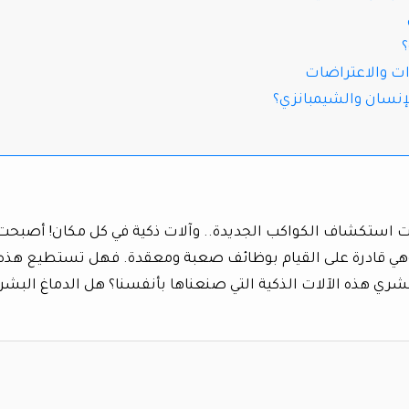
؟
دات والاعتراضات
الإنسان والشيمبانزي؟
ات استكشاف الكواكب الجديدة.. وآلات ذكية في كل مكان! أصبحت
مية، وهي قادرة على القيام بوظائف صعبة ومعقدة. فهل تستطيع هذه
لبشري هذه الآلات الذكية التي صنعناها بأنفسنا؟ هل الدماغ البش