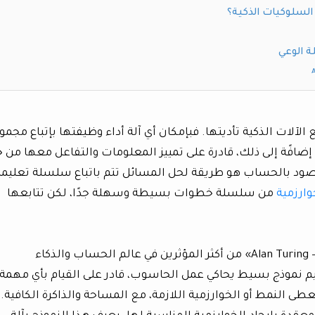
 السلوكيات الذكية؟
ة الوعي
 الآلات الذكية تأديتها. فبإمكان أي آلة أداء وظيفتها بإتباع مجمو
هي إضافًة إلى ذلك، قادرة على تمييز المعلومات والتفاعل معها من 
ـ«حساب – Computation». والمقصود بالحساب هو طريقة لحل المسائل تتم باتباع سلسلة تعلي
وارزمية
من سلسلة خطوات بسيطة وسهلة جدًا، لكن تتابعها
يعتبر عالم الرياضيات البريطاني «ألان تورينغ – Alan Turing» من أكثر المؤثرين في عالم الحساب والذكاء
م نموذج بسيط يحاكي عمل الحاسوب، قادر على القيام بأي مهمة
ى النمط أو الخوارزمية اللازمة، مع المساحة والذاكرة الكافية.