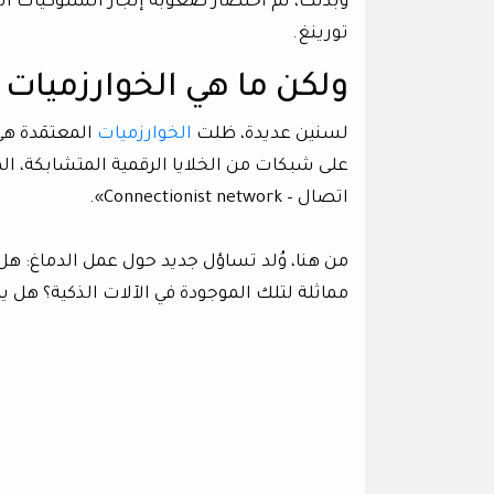
وبذلك، تم اختصار صعوبة إنجاز السلوكيات المع
تورينغ.
ولكن ما هي الخوارزميات 
لسنين عديدة، ظلت
الخوارزميات
المعتمَدة هي
على شبكات من الخلايا الرقمية المتشابكة، 
اتصال – Connectionist network».
من هنا، وُلد تساؤل جديد حول عمل الدماغ: هل
مماثلة لتلك الموجودة في الآلات الذكية؟ هل ي