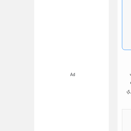
Ad
ري