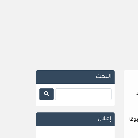
البحث
إعلان
عًا