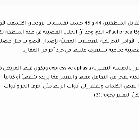
تقع باحة بروكا في الفص الجبهي للدماغ وهي تقابل المنطقتين 44 و 45 حسب تقسيمات برودمان.اكتشفت 
مرة عام 1861من قبل الجراح الفرنسي «بول بروكا-Paul proca» الذي وجد أنّ الخلايا العصبية في هذه المنطق
ا الأوامر التحريكية للعضلات المعنيّة بإصدار الأصوات مثل عضل
عصبية دماغية سنتعرف علىيها في جزء آخر من المقال.
تسمى الحالة التي تتعرض فيها باحة بروكا للضرر بالحبسة التعبيرية expressive aphasia ويكون فيه
 يعجز عن التفاعل معها والتعبير عمّا يريده شفهياً أو كتابياً
بعض الكلمات وتفتقر إلى أدوات الربط مثل أحرف الجر وأدوات
 التعبير يخونه.(3)