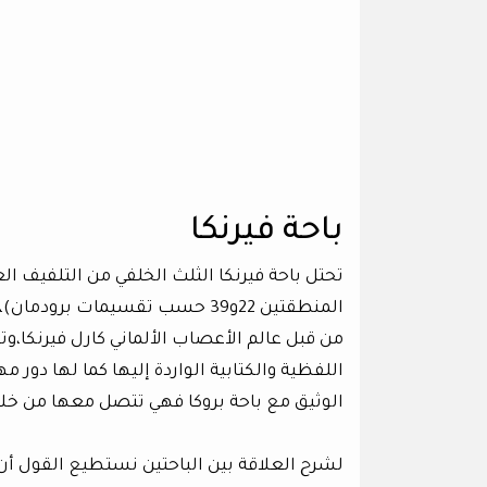
باحة فيرنكا
تحتل باحة فيرنكا الثلث الخلفي من التلفيف ا
المنطقتين 22و39 حسب تقسيمات برودمان)،وُصفت هذه الباحة لأول مرة عام1874
من قبل عالم الأعصاب الألماني كارل فيرنكا،و
اللفظية والكتابية الواردة إليها كما لها دور
الوثيق مع باحة بروكا فهي تتصل معها من خلا
لشرح العلاقة بين الباحتين نستطيع القول أ