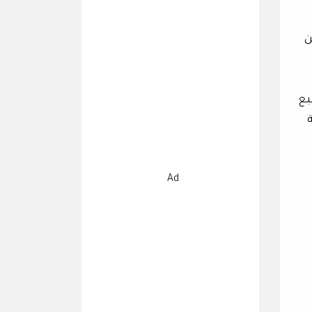
ن
، وبالطبع
نية
Ad