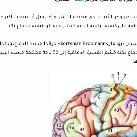
مسيطر وهو الأيسر لدى معظم البشر، ولكن قبل أن نتحدث أكثر ع
فة على كيفية دراسة البنية التشريحية الوظيفية للدماغ.(1)
في عام 1909 قدم عالم التشريح الألماني «كوربينيان برودمان-Korbinian Brodmann» خرائط جديدة للدماغ
هو لم يغير من الشكل التشريحي المعروف للدماغ لكنه قسّم القشرة الدماغية إلى 52 باحة مختلفة حسب الب
ا.