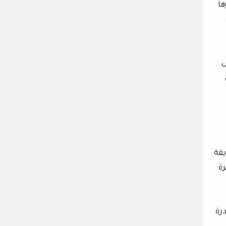
ها
المريض
يقة
ة
رة