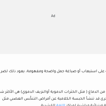
Ad
Ap» هي فقدان القدرة على استيعاب أو صياغة جمل واضحة ومفهومة، يعود ذلك لضرر
من الدماغ ( مثل الخثرات الدموية أوالنزيف الدموي) هي الأكثر شيو
خرى قد تنشأ الحبسة الكلامية عن أمراض التنكّس العصبي مثل
فيزيائية مباشرة لمراكز
اللغة
القشرية.