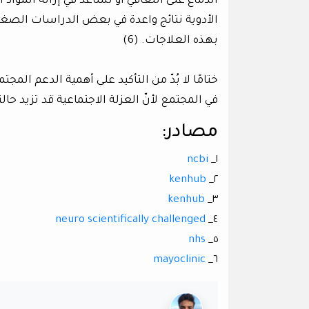
الدماغ على التعافي أو تساعد في إزالة المواد
الأدوية نتائج واعدة في بعض الدراسات الصغي
بهذه العلاجات. (6)
ختامًا لا بُدّ من التأكيد على أهمية الدعم ا
في المجتمع لأنّ العزلة الاجتماعية قد تزيد حال
مصادر:
ncbi
١_
kenhub
٢_
kenhub
٣_
neuro scientifically challenged
٤_
nhs
٥_
mayoclinic
٦_