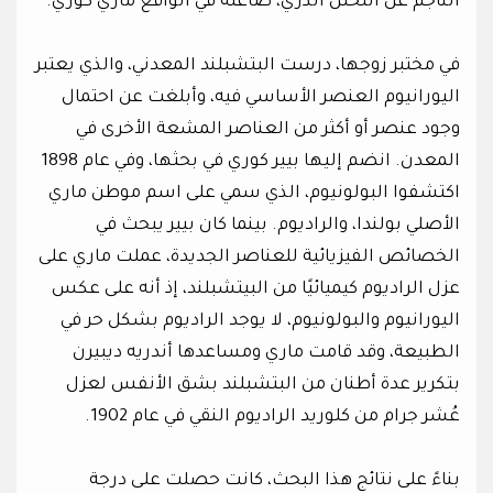
الناجم عن التحلل الذري، صاغته في الواقع ماري كوري.
في مختبر زوجها، درست البتشبلند المعدني، والذي يعتبر
اليورانيوم العنصر الأساسي فيه، وأبلغت عن احتمال
وجود عنصر أو أكثر من العناصر المشعة الأخرى في
المعدن. انضم إليها بيير كوري في بحثها، وفي عام 1898
اكتشفوا البولونيوم، الذي سمي على اسم موطن ماري
الأصلي بولندا، والراديوم. بينما كان بيير يبحث في
الخصائص الفيزيائية للعناصر الجديدة، عملت ماري على
عزل الراديوم كيميائيًا من البيتشبلند، إذ أنه على عكس
اليورانيوم والبولونيوم، لا يوجد الراديوم بشكل حر في
الطبيعة، وقد قامت ماري ومساعدها أندريه ديبيرن
بتكرير عدة أطنان من البتشبلند بشق الأنفس لعزل
عُشر جرام من كلوريد الراديوم النقي في عام 1902.
بناءً على نتائج هذا البحث، كانت حصلت على درجة