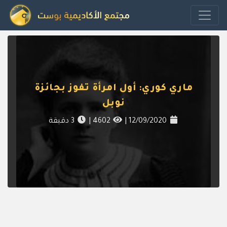
ماري كوري: أول امرأة تفوز بجائزة
نوبل
12/09/2020
|
4602
|
3
دقيقة