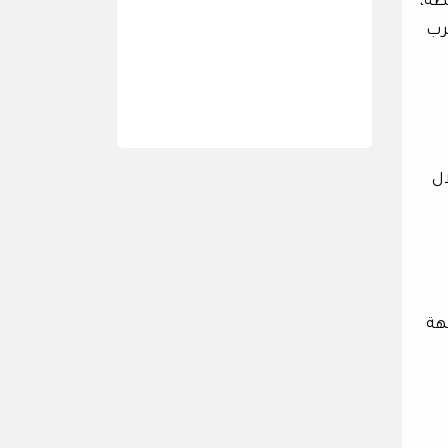
طة،
يهرب
ال
هة