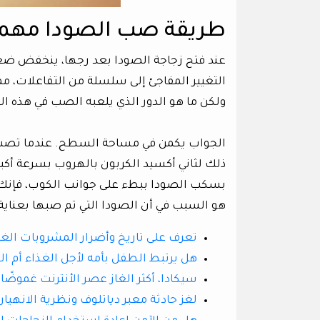
طريقة صب الصودا مهم
عند فتح زجاجة الصودا بعد رجها، ينخفض ​​ضغ
التغيير المفاجئ إلى سلسلة من التفاعلات، مم
ولكن ما هو الدور الذي يلعبه الصب في هذه ال
الجواب يكمن في مساحة السطح. عندما تصب
ذلك لثاني أكسيد الكربون بالهروب بسرعة أكبر
بسكب الصودا ببطء على جوانب الكوب، فإنك 
هو السبب في أن الصودا التي تم صبها بعناية
تعرف على تاريخ وأضرار المشروبات الغا
هل يرتبط الطفل بأمه لأجل الغذاء أم ال
سيكادا، أكثر الغاز عصر الأنترنت غموضًا و
لغز حادثة معبر دياتلوف ونظرية الانهيار 