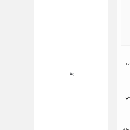
ى
Ad
ني