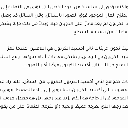
ولكنه يؤدي إلى سلسلة من ردود الفعل التي تؤدي في النهاية إلى
متزج الغاز الموجود فوق الصودا بالسائل، ولأن السائل قد وصل
لكربون لم يعد قادرًا على الذوبان فيه، وبدلاً من ذلك فإنه يشكل
الفقاعات من مساحة السطح.
يث تكون جزيئات ثاني أكسيد الكربون هي اللاعبين. عندما تهز
أكسيد الكربون في الرقص، وتشكل فقاعات أثناء تحركها. ومع انتشا
منح جزيئات ثاني أكسيد الكربون فرصًا أكبر للهروب.
ات كمواقع لثاني أكسيد الكربون للهروب من السائل. كلما زاد عد
روب ثاني أكسيد الكربون، مما يؤدي إلى زيادة الضغط ويؤدي ف
الموجود في الزجاجة هو الذي يزيد عند رجها، بل هو معدل هروب ثا
د رجها الذي نعرفه جميعًا ونحبه (أو نكرهه، اعتمادًا على من يقوم