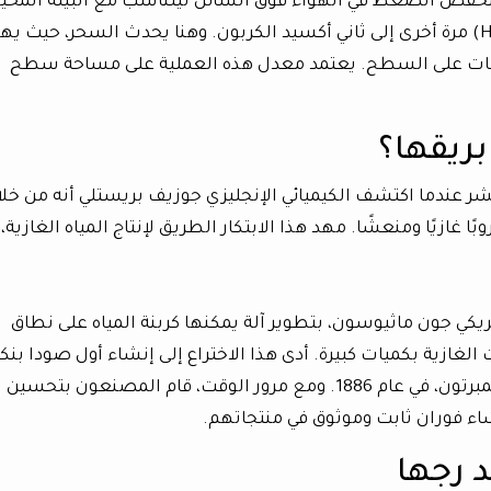
نخفض ​​الضغط في الهواء فوق السائل ليتناسب مع البيئة المحي
مما يتسبب في تحول حمض الكربونيك (H₂CO₃) مرة أخرى إلى ثاني أكسيد الكربون. وهنا يحدث السحر، حيث 
اعات على السطح. يعتمد معدل هذه العملية على مساحة سطح
ريقها؟
عشر عندما اكتشف الكيميائي الإنجليزي جوزيف بريستلي أنه من خل
ًا غازيًا ومنعشًا. مهد هذا الابتكار الطريق لإنتاج المياه الغازية،
ريكي جون ماثيوسون، بتطوير آلة يمكنها كربنة المياه على نطاق
لغازية بكميات كبيرة. أدى هذا الاختراع إلى إنشاء أول صودا بنك
الكولا، وهي شركة كوكا كولا للصيدلاني جون بيمبرتون، في عام 1886. ومع مرور الوقت، قام المصنعون بتحسين
شاء فوران ثابت وموثوق في منتجاتهم.
 رجها