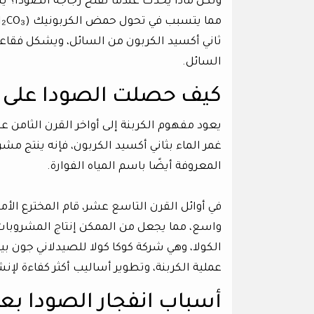
ولكن ماذا يحدث عندما نفتح زجاجة الصودا؟ ي
ثاني أكسيد الكربون من السائل، ويشكل فق
السائل.
كيف حصلت الصودا على ب
يعود مفهوم الكربنة إلى أواخر القرن الثامن 
غمر الماء بثاني أكسيد الكربون، فإنه ينتج مشروب
المعروفة أيضًا باسم المياه الفوارة.
في أوائل القرن التاسع عشر، قام المخترع الأم
واسع، مما يجعل من الممكن إنتاج المشروبات ا
عملية الكربنة، وتطوير أساليب أكثر كفاءة لإن
أسباب انفجار الصودا بعد