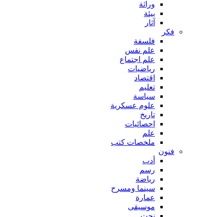
وراثة
بيئة
آثار
فكر
فلسفة
علم نفس
علم اجتماع
رياضيات
اقتصاد
تعليم
سياسة
علوم عسكرية
تاريخ
احصائيات
علم
ملخصات كتب
فنون
أدب
رسم
رياضة
سينما ومسرح
عمارة
موسيقى
نحت