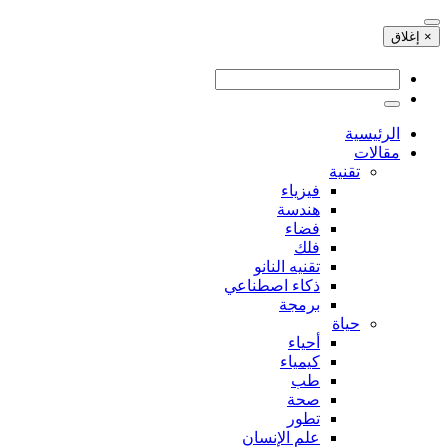
× إغلاق
الرئيسية
مقالات
تقنية
فيزياء
هندسة
فضاء
فلك
تقنيه النانو
ذكاء اصطناعي
برمجة
حياة
أحياء
كيمياء
طب
صحة
تطور
علم الإنسان