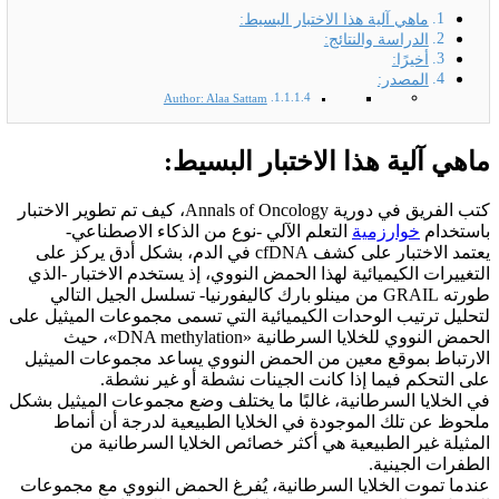
ماهي آلية هذا الاختبار البسيط:
الدراسة والنتائج:
أخيرًا:
المصدر:
Author: Alaa Sattam
ماهي آلية هذا الاختبار البسيط:
كتب الفريق في دورية Annals of Oncology، كيف تم تطوير الاختبار
باستخدام
خوارزمية
التعلم الآلي -نوع من الذكاء الاصطناعي-
يعتمد الاختبار على كشف cfDNA في الدم، بشكل أدق يركز على
التغييرات الكيميائية لهذا الحمض النووي، إذ يستخدم الاختبار -الذي
طورته GRAIL من مينلو بارك كاليفورنيا- تسلسل الجيل التالي
لتحليل ترتيب الوحدات الكيميائية التي تسمى مجموعات الميثيل على
الحمض النووي للخلايا السرطانية «DNA methylation»، حيث
الارتباط بموقع معين من الحمض النووي يساعد مجموعات الميثيل
على التحكم فيما إذا كانت الجينات نشطة أو غير نشطة.
في الخلايا السرطانية، غالبًا ما يختلف وضع مجموعات الميثيل بشكل
ملحوظ عن تلك الموجودة في الخلايا الطبيعية لدرجة أن أنماط
المثيلة غير الطبيعية هي أكثر خصائص الخلايا السرطانية من
الطفرات الجينية.
عندما تموت الخلايا السرطانية، يُفرغ الحمض النووي مع مجموعات