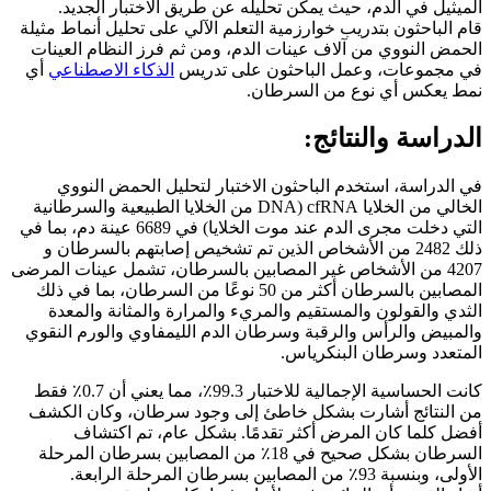
الميثيل في الدم، حيث يمكن تحليله عن طريق الاختبار الجديد.
قام الباحثون بتدريب خوارزمية التعلم الآلي على تحليل أنماط مثيلة
الحمض النووي من آلاف عينات الدم، ومن ثم فرز النظام العينات
في مجموعات، وعمل الباحثون على تدريس
الذكاء الاصطناعي
أي
نمط يعكس أي نوع من السرطان.
الدراسة والنتائج:
في الدراسة، استخدم الباحثون الاختبار لتحليل الحمض النووي
الخالي من الخلايا cfRNA (DNA من الخلايا الطبيعية والسرطانية
التي دخلت مجرى الدم عند موت الخلايا) في 6689 عينة دم، بما في
ذلك 2482 من الأشخاص الذين تم تشخيص إصابتهم بالسرطان و
4207 من الأشخاص غير المصابين بالسرطان، تشمل عينات المرضى
المصابين بالسرطان أكثر من 50 نوعًا من السرطان، بما في ذلك
الثدي والقولون والمستقيم والمريء والمرارة والمثانة والمعدة
والمبيض والرأس والرقبة وسرطان الدم الليمفاوي والورم النقوي
المتعدد وسرطان البنكرياس.
كانت الحساسية الإجمالية للاختبار 99.3٪، مما يعني أن 0.7٪ فقط
من النتائج أشارت بشكل خاطئ إلى وجود سرطان، وكان الكشف
أفضل كلما كان المرض أكثر تقدمًا. بشكل عام، تم اكتشاف
السرطان بشكل صحيح في 18٪ من المصابين بسرطان المرحلة
الأولى، وبنسبة 93٪ من المصابين بسرطان المرحلة الرابعة.