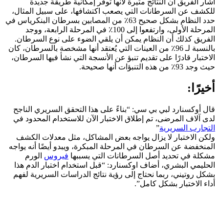
أشار الفريق أن النتائج مثيرة لأنها توفر إمكانية طريقة جديدة
للكشف عن السرطانات التي يصعب اكتشافها، على سبيل المثال،
حدد النظام بشكل صحيح 63٪ من المصابين بسرطان البنكرياس في
المرحلة الأولى، وارتفعوا إلى 100٪ في المرحلة الرابعة، ووجد
الفريق كذلك أن النظام يمكن أن يلقي الضوء على نوع السرطان.
بالنسبة لـ 96٪ من العينات التي يُعتقد أنها مشخصة بالسرطان، كان
الاختبار قادرًا على تقديم تنبؤ عن الأنسجة التي نشأ فيها السرطان،
حيث وجد 93٪ من هذه التنبؤات أنها صحيحة.
أخيرًا:
قال أوكسنارد لبي بي سي: “بناءً على هذا التحقق السريري الناجح
لدى آلاف المرضى، تم إطلاق الاختبار الآن للاستخدام المحدود في
التجارب السريرية
”
ولكن الاختبار لا يزال يواجه بعض المشاكل، مثل معدلات الكشف
المنخفضة عن السرطان في المرحلة المبكرة، ويبدو أيضًا أنه يواجه
مشكلة في تحديد أصل السرطانات التي يسببها
فيروس
الورم
الحليمي البشري، أضاف اوكسنارد: “قبل استخدام اختبار الدم هذا
بشكل روتيني، ربما نحتاج إلى رؤية نتائج الدراسات السريرية لفهم
أداء الاختبار بشكل كامل”.