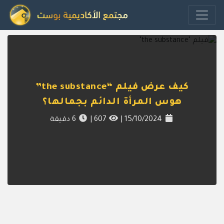
كيف عرض فيلم “the substance”
هوس المرأة الدائم بجمالها؟
15/10/2024
|
607
|
6
دقيقة