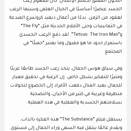
التحول المقلق لجسم الإنسان. كان مفهوم رعب
الجسد عنصرًا أساسيًا في الخيال العلمي وسينما الرعب
لعقود من الزمن. بدءًا من أعمال ديفيد كروننبرغ المبدعة
في الثمانينيات وحتى الأفلام الحديثة مثل “The Fly”
و”Tetsuo: The Iron Man”. لقد دفع الرعب الجسدي
باستمرار حدود ما هو مقبول وما يعتبر “جميلًا” في
المجتمع.
وفي سياق هوس الجمال، يتخذ رعب الجسد طابعًا غريبًا
ومثيرًا للتفكير بشكل خاص. إن الرغبة في تحقيق معيار
للجمال بعيد المنال دفعت الأفراد إلى الخضوع لتحولات
متطرفة وغريبة في كثير من الأحيان، والتضحية
بسلامتهم الجسدية والعقلية في هذه العملية.
يستغل فيلم “The Substance” هذه الفكرة بالذات،
ويقدم عالمًا ينتقل فيه السعي وراء الجمال إلى مستوى