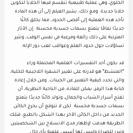
الخلوي، وهي عملية طبيعية تنقسم فيها الخلايا لتكوين
خلايا جديدة. ومع ذلك، يشير الفيلم إلى أن هذه المادة
تأخذ هذه العملية إلى أقصى الحدود، مما يخلق كائنًا
جديدًا تمامًا يتمتع بسمات جسدية محسنة. إن الآثار
المترتبة على ذلك رائعة ومرعبة في نفس الوقت، وتثير
تساؤلات حول حدود العلم وعواقب لعب دور الإله.
قد يكون أحد التفسيرات العلمية المحتملة وراء
“المنشط” هو قدرته على تغيير الشفرة اللاجينية للخلية،
والتي تحدد كيفية التعبير عن الجينات. ومن خلال إعادة
كتابة هذا الرمز، يمكن للمادة، من الناحية النظرية، أن
تفتح أسرار الشباب والجمال، وتولد كائنًا جديدًا يتمتع
بسمات جسدية محسنة. لكن لا تتوقع أن يخرج الكائن
الجديد من داخل الكائن الآخر بهذا الشكل بالطبع، فتلك
الطريقة هدفت لإظهار مدى الانسلاخ بين الشخصيتين
وتبرر للصراع وليس لها أسس علمية بأي حال.