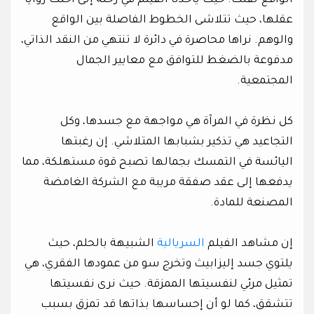
الواقع تفلت. حيث يأخذنا الفيلم في رحلة إلى أحلك زوايا
عقلها، حيث تتلاشى الخطوط الفاصلة بين الواقع
والوهم. نراها محاصرة في دائرة لا تنتهي من النقد الذاتي،
مدفوعة بالضغط للتوافق مع معايير الجمال
المجتمعية.
كل نظرة في المرآة هي مواجهة مع جسدها، وكل
التجاعيد هي تذكير بشبابها المتلاشي. إن رغبتها
اليائسة في التمسك بجمالها تصبح قوة مستهلكة، مما
يدفعها إلى عقد صفقة مريبة مع الشركة الغامضة
المصنعة للمادة.
إن مشاهد الفيلم
السريالية
الشبيهة بالحلم، حيث
يلتوي جسد إليزابيث وتخرج سو من عمودها الفقري، هي
تمثيل مرئي لنفسيتها الممزقة. حيث نرى نفسيتها
تتشقق، كما لو أن إحساسها بذاتها قد تمزق بسبب