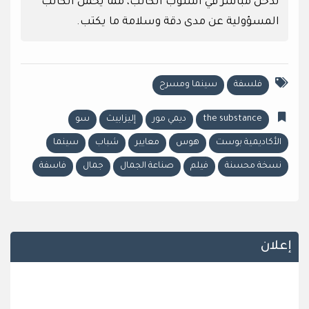
تدخل مباشر في أسلوب الكاتب، مما يحمل الكاتب
المسؤولية عن مدى دقة وسلامة ما يكتب.
فلسفة
سينما ومسرح
the substance
ديمي مور
إليزابيث
سو
الأكاديمية بوست
هوس
معايير
شباب
سينما
نسخة محسنة
فيلم
صناعة الجمال
جمال
فاسفة
إعلان