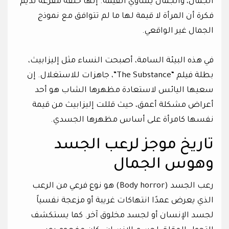
الجمال، والجمال يساوي القيمة. إنها حلقة مفرغة تديم
فكرة أن المرأة لا قيمة لها ما لم تتوافق مع نموذج
الجمال غير الواقعي.
في هذه البيئة السامة، أصبحت النساء مثل إليزابيث،
بطلة فيلم “The Substance”، جاهزات للاستغلال. إن
سعيها اليائس لاستعادة مظهرها الشاب هو أحد
أعراض مشكلة أعمق، حيث قللت إليزابيث من قيمة
نفسها كامرأة على أساس مظهرها الجسدي.
تاريخ موجز لرعب الجسد
وهوس الجمال
رعب الجسد (Body horror) هو نوع فرعي من الرعب
الذي يعرض عمدًا انتهاكات غريبة أو مزعجة نفسياً
لجسد الإنسان أو لجسد مخلوق آخر. كما يستكشف