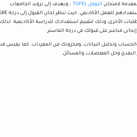
مقدمة لامتحان
التوفل
TOFEL
– ويهدف إلى تزويد الجامعات
بمقاييس موحدة لتحديد كفاءة المتقدمين واستعدادهم للعمل الأكاديمي. حيث تنظر لجان القبو
بات الأخرى، وذلك لتقييم استعدادك للدراسة الأكاديمية. لذلك،
 إيجابي مباشر على قبولك في درجة الماستر.
ة، كالجبر والحساب وتحليل البيانات، ومخزونك من المفردات. كما يقيس ق
ر النقدي وحل المعضلات والمسائل.