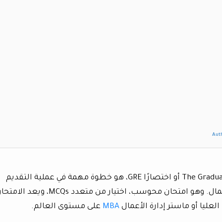
Aut
اختبار تقييم الخريجين The Graduate Record Examination أو اختصارًا GRE، هو خطوة مهمة في عملية التقديم
للدراسة في مجال الدراسات العليا وإدارة الأعمال. وهو امتحان محوسب، اختيار من متعدد MCQs، ويعد 
عليا أو ماستر إدارة الأعمال
MBA
على مستوى العالم.