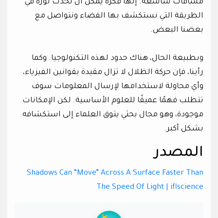
مسافات شاسعة. إنها فكرة يمكن أن تحدث ثورة في
الطريقة التي نستكشف بها الفضاء ونتواصل مع
بعضنا البعض.
وبطبيعة الحال، هناك حدود لهذه التكنولوجيا. وكما
رأينا، فإن حركة الظلال لا تزال مقيدة بقوانين الفيزياء،
وأي محاولة لاستخدامها لإرسال المعلومات سوف
تتطلب فهمًا عميقًا للعلوم الأساسية. لكن الإمكانات
موجودة، وهو مجال بحثي يتوق العلماء إلى استكشافه
بشكل أكبر.
المصدر
Shadows Can “Move” Across A Surface Faster Than
The Speed Of Light | iflscience