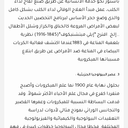
باستور نحو خدمة الانسانية عن طريق صنع لقاح لداء
الكلب، عمل مبدأ العلاج الوقائي لداء الكلب بشكل كامل
والذي وضع حجر الأساس لبرنامج التحصين الحديث
لبعض الأمراض المروعة كالخناق والكزاز وشلل الأطفال
…إلخ. اقترح “إيلي ميتشنيكوف”(1845-1916) نظرية
بلعمية المناعة في 1883عندما اكتشف فعالية الكريات
البيضاء في المناعة ضد الأمراض عن طريق ابتلاع
مسبباتها الميكروبية
3. عصر البيولوجيا الجزيئية :
بحلول نهاية عام 1900 نما علم الميكروبات وأصبح
متفردا كفرع في مجال علم الأحياء الأكثر شمولاً. وقد
قدمت البساطة النسبية للميكروبات وعمرها القصير
والتجانس الوراثي نموذج مثالي لأدوات لدراسة
التعقيدات البيولوجية والكيميائية والفيزيولوجية
المختلفة. فخطا مجال البيولوجيا خطوات كبيرة في فهم