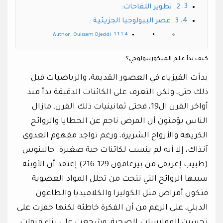
2. تطوير اللقاحات:
3. عصر البيولوجيا الجزيئية :
Author: Ouissem Djeddi
كيف بدأ علم الميكوربيولوجي؟
بدأت الفيزياء في العصور القديمة، والرياضيات قبل
ذلك حتى، ولكن التعرف على الكائنات الدقيقة بدأ منذ
أواخر القرن ال19، فحتى ثمانينيات ذلك القرن، مازال
الناس يؤمنون أن المرض ناجم عن الخطايا والروائح
الكريهة والأرواح الشريرة، ورغم تواجد مفهوم العدوى
آنذاك، إلا أنه لم ينسب لكائنات حية صغيرة. جالينوس
(طبيب إغريقي من بيرغامون 129-216) إعتقد أن الأوبئة
سببها الروائح التي نتجت من تحلل المواد العضوية
فتكون أمراض مثل الكوليرا والكلاميديا والطاعون
الدبلي، على الرغم من أن الفكرة خاطئة لكنها حفزت على
تحسين الممارسات الصحية، وشجعت على بناء قنوات