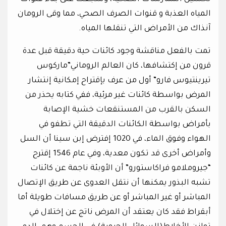
المياه العذبة و قنوات الصرف الصحي، مما وقى الرومان
آنذاك من الأمراض التي تنقلها المياه.
تمت بالفعل مناقشة وجود كائنات حية دقيقة قبل عدة
قرون من إكتشافها، كان العالم الروماني”ماركوس
تيرينتيوس فارو” أول من عرف بإقتراح إمكانية إنتشار
المرض بواسطة كائنات غير مرئية، ففي كتابه يحذر من
السكن بالقرب من المستنقعات خشية الإصابة
بأمراض بواسطة الكائنات الدقيقة التي تطفو في
الهواء وفوق الماء، في 1020 إفترض إبن سينا أن السل
وأمراض أخرى قد تكون معدية، وفي عام 1546 إقترح
“جيروملامو فراكاستورو” أن الأوبئة ناجمة عن كائنات
تشبه البذور يمكنها أن نتقل العدوى عن طريق الإتصال
المباشر أو غير المباشر أو عن طريق مسافات طويلة أما
أبقراط فقد كان يعتقد أن المرض ناتج عن إختلال في