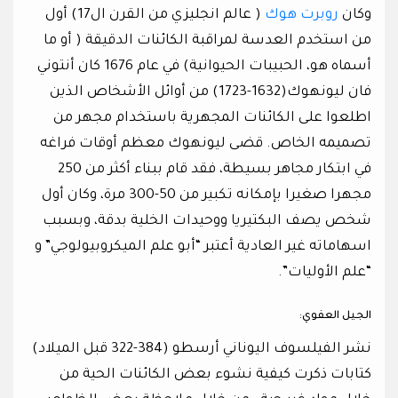
وكان
روبرت هوك
( عالم انجليزي من القرن ال17) أول
من استخدم العدسة لمراقبة الكائنات الدقيقة ( أو ما
أسماه هو، الحبيبات الحيوانية) في عام 1676 كان أنتوني
فان ليونهوك(1632-1723) من أوائل الأشخاص الذين
اطلعوا على الكائنات المجهرية باستخدام مجهر من
تصميمه الخاص. قضى ليونهوك معظم أوقات فراغه
في ابتكار مجاهر بسيطة، فقد قام ببناء أكثر من 250
مجهرا صغيرا بإمكانه تكبير من 50-300 مرة، وكان أول
شخص يصف البكتيريا ووحيدات الخلية بدقة، وبسبب
اسهاماته غير العادية أعتبر “أبو علم الميكروبيولوجي” و
“علم الأوليات”.
الجيل العفوي:
نشر الفيلسوف اليوناني أرسطو (384-322 قبل الميلاد)
كتابات ذكرت كيفية نشوء بعض الكائنات الحية من