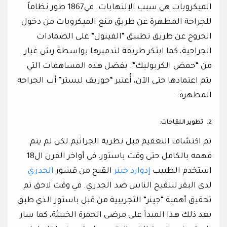
الميكروبات هي سبب الإلتهابات. في1867 طور نظاماً
للجراحة المطهرة عن طريق منع الميكروبات من دخول
الجروح عن طريق تطبيق “الفينول” على الضمادات
الجراحية، كما ابتكر طريقة لتدميرها بواسطة رش غبار
من “حمض الكربوليك”. بفضل هذه المساهمات التي
يتم اعتمادها حتى الآن، أُعتبر “جوزيف ليستر” أب الجراحة
المطهرة.
2.
تطوير اللقاحات:
تم اكتشاف التعقيم قبل نظرية الجراثيم لكن لم يتم
فهمه بالكامل حتى وقت باستور، في أواخر القرن ال18
استخدم الطبيب
إدوارد جينر
القيح من قشور
الجدري
لدى البقر لتلقيح الناس ضد الجدري. في وقت لاحق تم
تحقيق أهمية “جينر” التجريبية من قبل باستور الذي طبق
بعد ذلك هذا المبدأ على مرضى الجمرة الخبيثة، كما سار