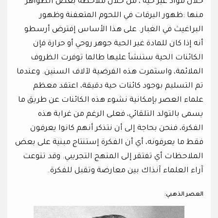
خلال مواد غير حية ، من خلال ملاحظة بعض الظواهر
منها :ظهور اليرقات في اللحوم المتعفنة وظهور
البراغيث في الغبار. على هذا الأساس إفترض أرسطو
أنه إذا كان للمادة غير الحية جوهر روحي أو حرارة فإن
الكائنات الحية ستنشأ عليها طالما توفرت الظروف
الملائمة، واستمرت هذه الفرضية لآلاف السنين. وعندما
تم التسليم بوجود كائنات حية دقيقة، اعتقد معظم
علماء العصر بإمكانية نشوء هذه الكائنات عن طريق ما
يسمى بالتولد التلقائي، فعلى الرغم من غرابة هذه
الفكرة، فنحن بحاجة إلى أن نتذكر أنهم كانوا يعرفون
فقط ما يعرفونه، أي أن الفكرة إستنتاج مبنية على بعض
الملاحظات أي تفتقر إلى المنهج التجريبي. وقد تنوعت
آراء العلماء آنذاك بين معارضة وتقبل للفكرة.
العصر الذهبي: