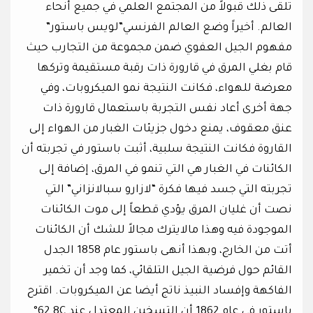
تلقى ذلك قبولاً من المجتمع العلمي في جميع أنحاء
العالم. أخيراً وضع العالم الفرنسي”لويس باستور”
مفهوم الجيل العفوي ضمن مجموعة من التجارب حيث
قام بغلي المرق في قارورة ذات رقبة مستقيمة وتركها
معرضة للهواء، فكانت النتيجة نمو الميكروبات، وفي
جهة أخرى أعاد نفس التجربة باستعمال قارورة ذات
عنق معقوف، يمنع دخول جزيئات الغبار من الهواء إلى
القاروة فكانت النتيجة سلبية، أثبت باستور في تجربته أن
الكائنات في الغبار هي التي تنمو في المرق، إضافة إلى
تجربته التي جسد فيها فكرة “لازارو سبالانزاني” التي
نصت أن غليان المرق يؤدي قطعاً إلى موت الكائنات
الموجودة فيه وهذا مالايترك مجالاً للشك أن الكائنات
أتت من الخارج، وبهذا أنهى باستور عام 1858 الجدل
القائم حول فرضية الجيل التلقائي، كما وجد أن تخمير
الفاكهة وإفساد النبيذ ناتج أيضا عن الميكروبات. اقترح
باستور في عام 1862 أن التسخين المعتدل عند 62.8C°