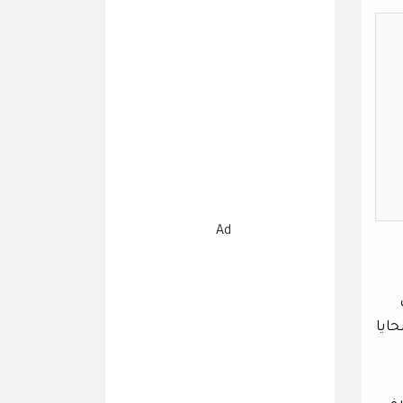
Ad
حايا