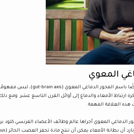
اغي المعوي
إن الاتصال بين الأمعاء والدماغ، والمعروف أيضًا باسم المحور الدماغي المعوي (gut-brain axis)، ليس مفهوم
رة ارتباط الأمعاء والدماغ إلى أوائل القرن التاسع عشر. ومع ذلك
 هذه العلاقة المهمة.
 الدماغي المعوي أجراها عالم وظائف الأعضاء الفرنسي كلود برن
في خمسينيات القرن التاسع عشر. اكتشف برنارد أ