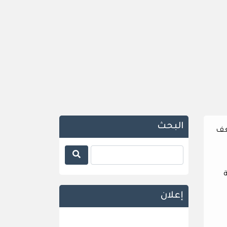
البحث
عف
إعلان