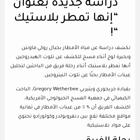
دراسة جديدة بعنوان
“إنها تمطر بلاستيك
“!
تكشف دراسة عن مياة الأمطار بجبال روكي ماونتن
وبحيرة لوخ أثناء مسح للكشف عن تلوث الهيدروجين
أنها تمطر بلاستيك أثناء رحلة فريق من الباحثين لتحليل
عينات الأمطار بحثًا عن تلوث النيتروجين.
بقيادة جريجوري ويثيربي Gregory Wetherbee، الباحث
الكيميائي في جمعية المسح الجيولوجي الأمريكية،
اكتشف الفريق أن ٩٠ ٪ من عينات الأمطار في ثمانية
مواقع مختلفة تقع بين دنفروبولدر وكولورادو تحتوي
على مواد بلاستيكية.