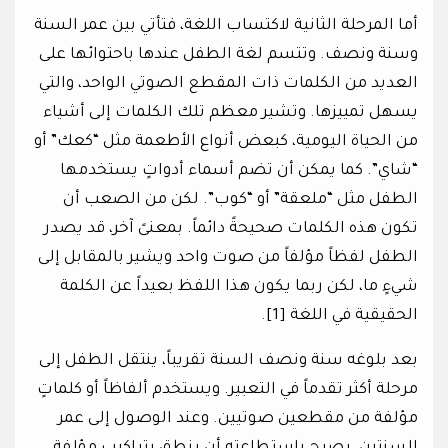
أما المرحلة الثانية لاكتساب اللغة، فتأتي بين عمر السنة
وسنة ونصف. وتتسم لغة الطفل عندها باحتوائها على
العديد من الكلمات ذات المقطع الصوتي الواحد، والتي
يسهل تمييزها. وتشير معظم تلك الكلمات إلى أشياء
من الحياة اليومية، كبعض أنواع الأطعمة مثل “كعك” أو
“شاي”. كما يمكن أن تضم أسماء أدواتٍ يستخدمها
الطفل مثل “ملعقة” أو “كوب”. لكن من الصعب أن
تكون هذه الكلمات صحيحةً دائماً. بمعنىً آخر، قد يصدر
الطفل لفظاً مؤلفاً من صوت واحد ويشير بالمقابل إلى
شيءٍ ما، لكن ربما يكون هذا اللفظ بعيداً عن الكلمة
الحقيقية في اللغة [1].
بعد بلوغه سنة ونصف السنة تقريباً، ينتقل الطفل إلى
مرحلة أكثر تقدماً في التعبير. ويستخدم ألفاظاً أو كلماتٍ
مؤلفة من مقطعين صوتيين. وعند الوصول إلى عمر