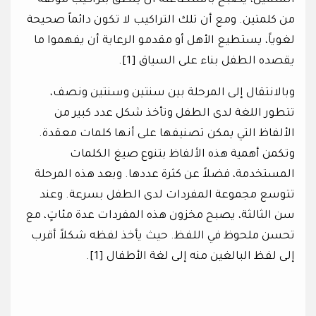
السنتين، يصبح باستطاعته أن ينطق بتراكيب مؤلفة
من كلمتين. ومع أن تلك التراكيب لا تكون دائماً صحيحة
لغوياً، يستطيع الأهل أو مقدمو الرعاية أن يفهموا ما
يقصده الطفل بناء على السياق [1].
وبالانتقال إلى المرحلة بين سنتين وسنتين ونصف،
تتطور اللغة لدى الطفل وتأخذ شكل عدد كبير من
الألفاظ التي يمكن تصنيفها على أنها كلمات معقدة.
وتكمن أهمية هذه الألفاظ بتنوع صيغ الكلمات
المستخدمة، فضلاً عن كثرة عددها. وبعد هذه المرحلة
تتوسع مجموعة المفردات لدى الطفل بسرعة. وعند
سن الثالثة، يصبح مخزون هذه المفردات عدة مئاتٍ، مع
تحسن ملحوظ في اللفظ. حيث يأخذ لفظه شكلاً أقرب
إلى لفظ البالغين منه إلى لغة الأطفال [1].