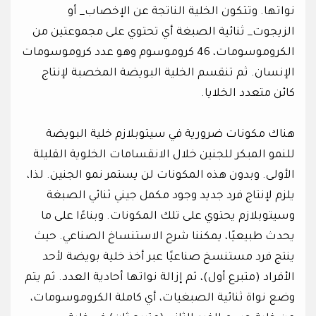
نواتها. وتتكون الخلية الناتجة عن الإخصاب_ أو
الزيجوت_ ثنائية الصبغة أي تحتوي على مجموعتين من
الكروموسومات، 46 كروموسوم وهو عدد كروموسومات
الإنسان. ثم تنقسم الخلية البويضة المخصبة لإنتاج
كائن متعدد الخلايا.
هناك مكونات ضرورية في سيتوبلازم خلية البويضة
للنمو المبكر للجنين خلال الانقسامات الخلوية القليلة
الأولى. وبدون هذه المكونات لن يستمر نمو الجنين. لذا،
يلزم لإنتاج فرد جديد وجود مكمل جيني ثنائي الصبغة
وسيتوبلازم يحتوي على تلك المكونات. وبناءًا على ما
يحدث طبيعيًا، يمكننا شرح الاستنساخ الصناعي. حيث
ينتج فرد مستنسخ صناعيًا عبر أخذ خلية بويضة لأحد
الأفراد (متبرع أول)، ثم إزالة نواتها أحادية العدد. ثم يتم
وضع نواة ثنائية الصبغيات، أي كاملة الكروموسومات،