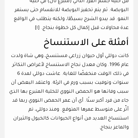
من خلية جسم الفرد الثاني (متبرع ثان) في خلية
البويضة. ثم يتم تحفيز البويضة للانقسام حتى يستمر
النمو. قد يبدو الشرح بسيطًا، ولكنه يتطلب في الواقع
عدة محاولات قبل إكمال كل خطوة بنجاح. [١]
أمثلة على الاستنساخ
كانت دوللي أول حيوان زراعي مستنسخ، وهي شاة ولدت
عام 1996. وكان معدل نجاح الاستنساخ لأغراض التكاثر
في ذلك الوقت منخفضًا للغاية. عاشت دوللي لمدة 6
سنوات وتوفيت بسبب ورم في الرئة. واعتقد البعض أن
سبب وفاتها هو الحمض النووي للخلية المتبرع بها الذي
جاء من فرد أكبر سنًا. أي أن عمر الحمض النووي ربما قد
أثّر على متوسط عمرها المتوقع. ومنذ دوللي، تم
استنساخ العديد من أنواع الحيوانات كالخيول والثيران
والماعز بنجاح.