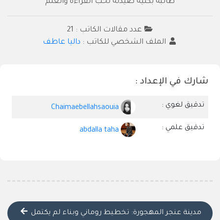
طالبة بكلية صيدلة تحب القراءة والعلم
عدد مقالات الكاتب : 21
الملف الشخصي للكاتب :
داليا عاطف
شارك في الإعداد :
تدقيق لغوي :
Chaimaebellahsaouia
تدقيق علمي :
abdalla taha
مدينة عنجر المهجورة: تخطيط روماني وبناء لم يكتمل