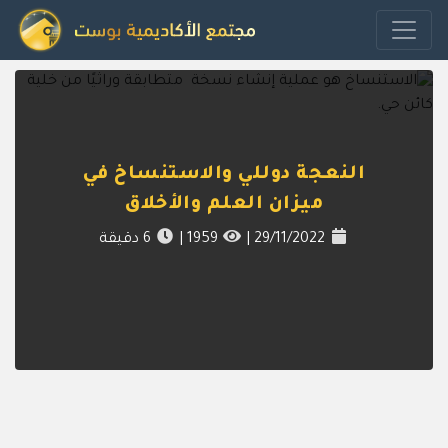
النعجة دوللي والاستنساخ في
ميزان العلم والأخلاق
29/11/2022
|
1959
|
6
دقيقة