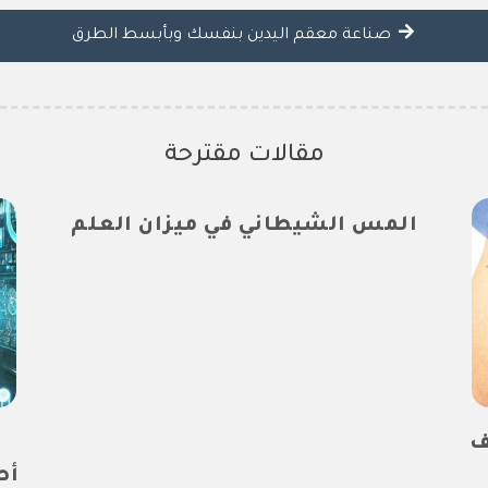
صناعة معقم اليدين بنفسك وبأبسط الطرق
مقالات مقترحة
المس الشيطاني في ميزان العلم
ف
أط