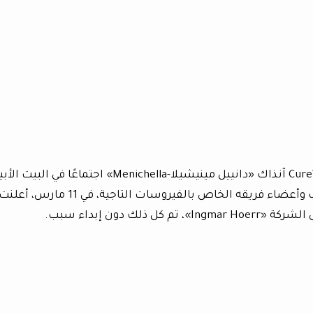
في 2 مارس حضر الرئيس التنفيذي لشركة CureVac آنذاك «دانييل مينيشيلا-Menichella» اجتماعًا في
لمناقشة تطوير لقاح فيروس كورونا مع ترامب وأعضاء فريقه الخاص بالفيروسات التاجية، في 11 مارس، أعلن
ك دون إبداء سبب.