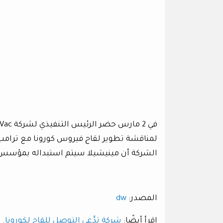
الشركة أن مينيشيلا سيتم استبداله بمؤسس الشركة «Ingmar Hoerr»، تم كل ذل
المصدر:
dw
اقرأ أيضًا:
شركة تدَّعي التوصل للقاح لكورونا.