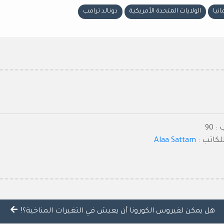
انيا
الولايات المتحدة الأمريكية
دونالد ترامب
 90
كاتب :
Alaa Sattam
هل يمكن لفيروس الكورونا أن يعيش في التغيرات المناخية؟!