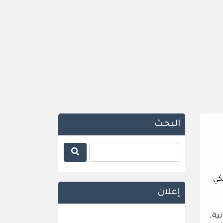
البحث
كي
إعلان
ية،