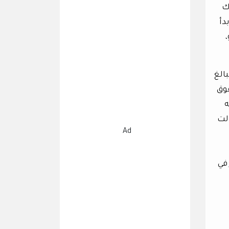
ك
دأ
بالغ
قوق
ه
ولت
Ad
في