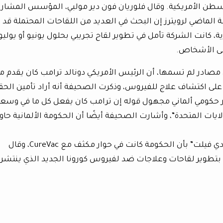
وسطن الأمريكية. وقال فلوريان فون دير مولبي، المؤسس المشار
الجمعة الماضي لرويترز إن البحث في العديد من اللقاحات المحتملة قد ب
ية، كانت الشركة تأمل في تطوير لقاح تجريبي بحلول يونيو أو يوليو،
لى الأشخاص.
 عن مصادر لم تسمها، أن الرئيس الأمريكي دونالد ترامب كان يقدم م
ن على اكتشاف علاج للفيروس، وذكرت الصحيفة أنه أراد تأمين الح
كومي ألماني مجهول قوله إن ترامب كان يفعل كل ما في وسع
لايات المتحدة”، وأشارت الصحيفة أيضًا أن الحكومة الألمانية حا
وصرح متحدث باسم وزارة الصحة الألمانية لـ “دي فيلت” بأن الحكومة كانت في حوار مكثف مع CureVac، وقال
 بتطوير لقاحات وعلاجات ضد لفيروس كورونا الجديد الذي ينتشر 