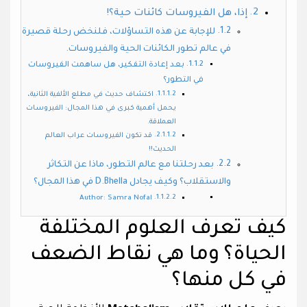
إذا، هل الفيروسات كائنات حية؟!
للإجابة عن هذه التساؤلات، فلنخض رحلة قصيرة
في عالم تطور الكائنات الحية والفيروسات.
بعد إعادة التفكير، هل ساهمت الفيروسات
في التطور؟
اكتشاف حديث في مطلع الألفية الثانية،
يحمل أهمية كبرى في هذا المجال: الفيروسات
العملاقة.
قد تكون الفيروسات عراب العالم
الحديث!!
بعد رحلتنا مع عالم التطور، ماذا عن التكاثر
والاستقلاب؟ وكيف يجادل D.Bhella في هذا المجال؟
Author: Samra Nofal
كيف تعرف العلوم المختلفة
الحياة؟ وما هي نقاط الضعف
في كل منها؟