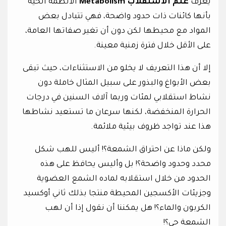
يعرف
علم الاستقلاب
Metabolism
الأنظمة الحية
بأنها كائنات ذات حدود واضحة، فهي تتبادل بعض
المواد مع محيطها لكن دون أن تغير صفاتها العامة،
على الأقل خلال فترة زمنية معينة.
إلا أن هذا التعريف لا يخلو من الاستثناءات، حيث تبقى
بعض الأبواغ والبذور على سبيل المثال خاملة دون
نشاط استقلابي لمئات وربما آلاف السنين في درجات
الحرارة المنخفضة، لكنها سرعان ما تستعيد نشاطها
هذا عند تواجد ظروف بيئية ملائمة.
ولكن ماذا عن احتراق الشمعة؟! أليس للهب شكل
محدد وحدود واضحة؟! بل وأليس يحافظ على هذه
الحدود من خلال استقلابه لماده الشمع العضوية
وجزيئات الأكسجين المحيطة منتجا بذلك ثاني أوكسيد
الكربون والماء؟! هل يمكننا أن نقول إذا أن لهب
الشمعة حي؟!