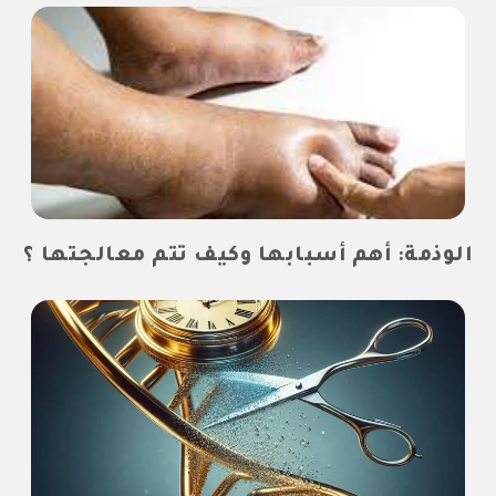
الوذمة: أهم أسبابها وكيف تتم معالجتها ؟