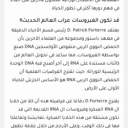
العملاقة في الأشجار الوراثية سنكون قادرين على البدء
في فهم دورها أكثر في تطور الحياة.
قد تكون الفيروسات عراب العالم الحديث!!
يعتقد D. Patrick Forterre رئيس قسم الأحياء الدقيقة
في معهد باستور ومجموعة من العلماء الآخرين بأن
الحمض النووي الريبي منقوص الأوكسجين DNA صنع
بواسطة الفيروسات، مما ساعد في تحويل العالم من
كائنات مستندة على RNA إلى آخر أصبح فيه DNA الوحدة
الرئيسية للوراثة. حيث تقترح الفرضيات العلمية أن
الحمض النووي الريبي RNA هو الأساس الجزيئي للحياة
الأولى على الأرض.
يقترح D.Forterre دفاعا عن فرضيته هذه أن كلا من خلايا
ال RNA المبكرة وفيروسات ال RNA القديمة التي قد
تكون مشتقة من هذه الخلايا المبكرة ،تعايشتا وتفاعلتا
معا في ذلك الوقت، وعلى الأرجح من خلال علاقة تطفل