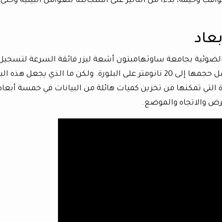
ب وخيمة، بدءًا من التأثير على استجابتنا للعوامل البيئية وحتى
بعاد
 الضوئية بجامعة ساوثهامبتون أشعة ليزر فائقة السرعة لتسجيل
بيانات الجينوم البشري في فراغات صغيرة يصل حجمها إلى 20 نانومتر على البلورة. ولكن ما الذي يجعل هذه
ة التي تمكنها من تخزين كميات هائلة من البيانات في خمسة أبعاد
لعرض والاتجاه والموضع.