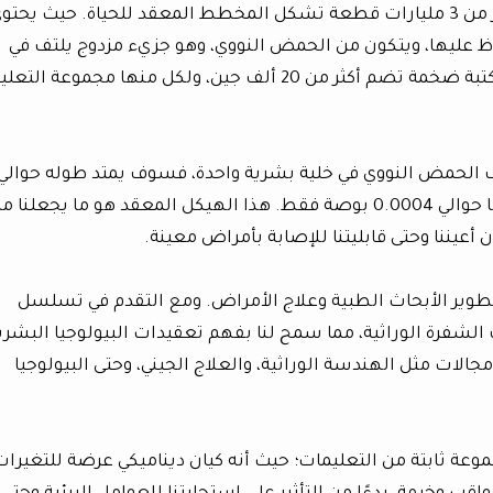
الجينوم البشري هو لغز معقد يحتوي على أكثر من 3 مليارات قطعة تشكل المخطط المعقد للحياة. حيث يحت
ظ عليها، ويتكون من الحمض النووي، وهو جزيء مزدوج يلتف في
الكروموسومات. إن الجينوم البشري يشبه مكتبة ضخمة تضم أكثر من 20 ألف جين، ولكل منها مجموعة
لحمض النووي في خلية بشرية واحدة، فسوف يمتد طوله حوالي
183سم، لكنه معبأ في نواة صغيرة يبلغ قطرها حوالي 0.0004 بوصة فقط. هذا الهيكل المعقد هو ما يجعلنا ما
أعيننا وحتى قابليتنا للإصابة بأمراض معينة.
لتطوير الأبحاث الطبية وعلاج الأمراض. ومع التقدم في تسلسل
لشفرة الوراثية، مما سمح لنا بفهم تعقيدات البيولوجيا البشري
لات مثل الهندسة الوراثية، والعلاج الجيني، وحتى البيولوجيا
عة ثابتة من التعليمات؛ حيث أنه كيان ديناميكي عرضة للتغيرات