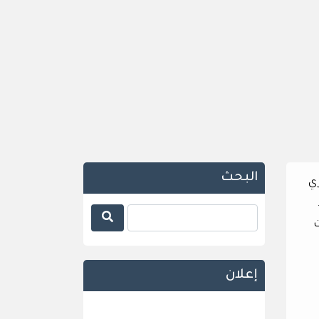
البحث
ري
ومات
إعلان