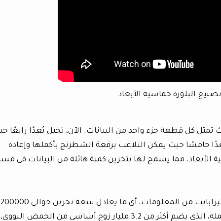
صنيع البلورة خماسية الأبعاد
تمثل كل قطعة جزء واحد من البيانات. الآن، تخيل بُعدًا رابعًا ح
ا خامسًا حيث يمكن التلاعب برقعة الشطرنج بأكملها وإعادة
ية الأبعاد، مما يسمح لها بتخزين كمية هائلة من البيانات في مسا
يسمح هيكل البلورة بتخزين ما يصل إلى 360 تيرابايت من المعلومات، أي ما يعادل سعة تخزين حوالي 200000
قرص DVD. وهذا يعني أن الجينوم البشري بأكمله، الذي يضم أكثر من 3.2 مليار زوج أساسي من الحمض النووي،