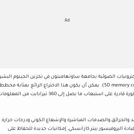
Ad
إلكترونيات الضوئية بجامعة ساوثهامبتون في تخزين الجينوم البش
بأكمله في “بلورة ذاكرة خماسية الأبعاد” (5D memory crystal). يمكن أن يكون هذا الاختراع الرائع بمثابة مخطط
لإحياء البشرية في حالة انقراضها. حيث أن البلورة قادرة على استيعاب ما يصل إلى 360 تيرابايت من المعل
 والحرائق والصدمات المباشرة والإشعاع الكوني ودرجات حرارة
الفريق بقيادة البروفيسور بيتر كازانسكي، إمكانيات جديدة للحفاظ على