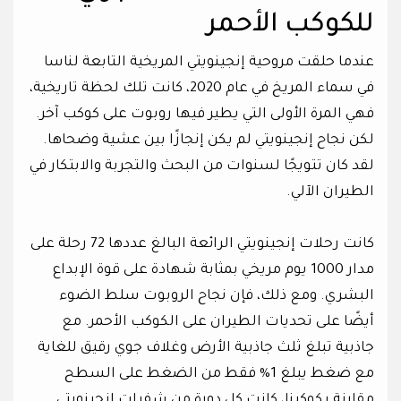
للكوكب الأحمر
عندما حلقت مروحية إنجينويتي المريخية التابعة لناسا
في سماء المريخ في عام 2020، كانت تلك لحظة تاريخية،
فهي المرة الأولى التي يطير فيها روبوت على كوكب آخر.
لكن نجاح إنجينويتي لم يكن إنجازًا بين عشية وضحاها.
لقد كان تتويجًا لسنوات من البحث والتجربة والابتكار في
الطيران الآلي.
كانت رحلات إنجينويتي الرائعة البالغ عددها 72 رحلة على
مدار 1000 يوم مريخي بمثابة شهادة على قوة الإبداع
البشري. ومع ذلك، فإن نجاح الروبوت سلط الضوء
أيضًا على تحديات الطيران على الكوكب الأحمر. مع
جاذبية تبلغ ثلث جاذبية الأرض وغلاف جوي رقيق للغاية
مع ضغط يبلغ 1% فقط من الضغط على السطح
مقارنة بكوكبنا، كانت كل دورة من شفرات إنجينويتي