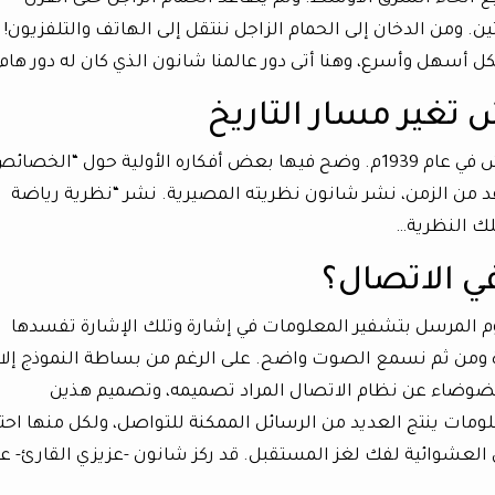
ن. ومن الدخان إلى الحمام الزاجل ننتقل إلى الهاتف والتلفزيون!
 أسهل وأسرع، وهنا أتى دور عالمنا شانون الذي كان له دور هام.
 تغير مسار التاريخ
قام شانون بإرسال رسالة لمعلمه فانيفار بوش في عام 1939م. وضح فيها بعض أفكاره الأولية حول “الخصا
قد من الزمن، نشر شانون نظريته المصيرية. نشر “نظرية رياضة
في الاتصال؟
المرسل بتشفير المعلومات في إشارة وتلك الإشارة تفسدها
 ومن ثم نسمع الصوت واضح. على الرغم من بساطة النموذج إلا 
ضوضاء عن نظام الاتصال المراد تصميمه، وتصميم هذين
مات ينتج العديد من الرسائل الممكنة للتواصل، ولكل منها احت
العشوائية لفك لغز المستقبل. قد ركز شانون -عزيزي القارئ- ع