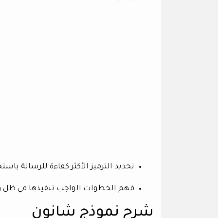
تحديد الترميز الأكثر كفاءة للرسالة باست
‏فهم الخطوات الواجب تنفيذها في ظل وج
شرح نموذج شانون