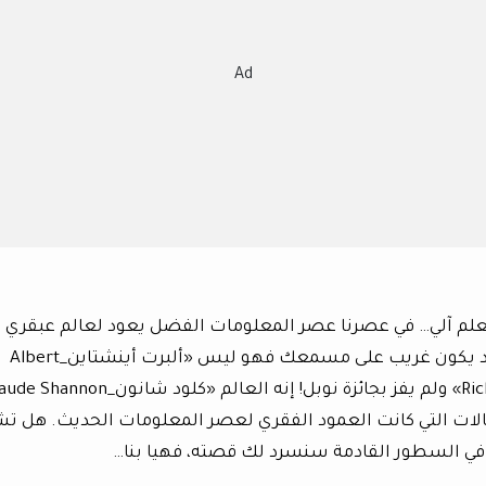
Ad
علم آلي… في عصرنا عصر المعلومات الفضل يعود لعالم عبقري
وحيد. إذ قدم إسهامات هامة وفريدة، اسمه قد يكون غريب على مسمعك فهو ليس «ألبرت أينشتاين_Albert
لات التي كانت العمود الفقري لعصر المعلومات الحديث. هل ت
 في السطور القادمة سنسرد لك قصته، فهيا بنا…