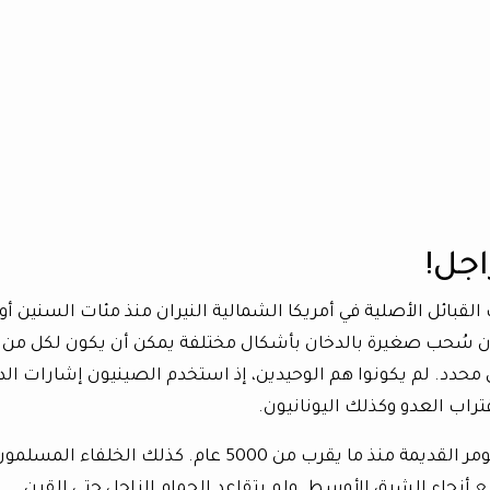
اجل!
قبائل الأصلية في أمريكا الشمالية النيران منذ مئات السنين أو
يمون سُحب صغيرة بالدخان بأشكال مختلفة يمكن أن يكون لكل من 
محدد. لم يكونوا هم الوحيدين، إذ استخدم الصينيون إشارات الد
راب العدو وكذلك اليونانيون.
ثم يأتي الحمام ونرى صورته على نقوش في سومر القديمة منذ ما يقرب من 5000 عام. كذلك الخلفاء ا
ع أنحاء الشرق الأوسط. ولم يتقاعد الحمام الزاجل حتى القرن