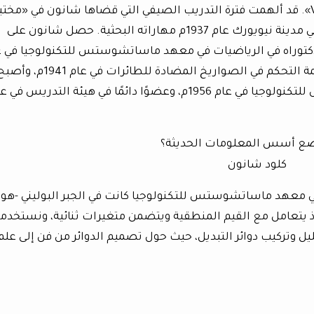
الباحث الشهير «فانيفار بوش_Vannevar Bush». قد ألهمت فترة التدريب الصيفي التي قضاها شانون في «م
بيل_Bell Labs» الأمريكية للهاتف والتلغراف في مدينة نيويورك عام 1937م مهاراته البحثية. حصل شانون على
لدكتوراه في الرياضيات في معهد ماساتشوستس للتكنولوجيا في ع
1940م. إذ ساهم لأول مرة في العمل على أنظمة التحكم في الصواريخ المضادة للطائرات في عام 1941م، 
شانون أستاذًا زائرًا في معهد ماساتشوستس للتكنولوجيا في عام 1956م، وعضوًا دائمًا في هيئة التدريس ف
كلود شانون
في معهد ماساتشوستس للتكنولوجيا كانت في الجبر البوليني -هو
 للعالم «جورج بول_George Boole»، إذ يتعامل مع القيم المنطقية ويتضمن متغيرات ثنائية، ونستخدم
حليل وتركيب دوائر التبديل، حيث حول تصميم الدوائر من فن إلى علم