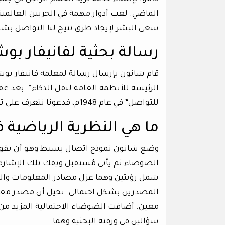
الماضي. لعب أدوار مهمة في الحربين العالميتي
سعى البشر لإيجاد طرق تتيح لنا التواصل بشكل
رسالة بحثية لفانيفار بوش
الرئيسة للأنظمة العامة لنقل الذكاء”. بعد ع
للتواصل” في عام 1948م، فدعونا نتعرف على تلك النظرية…
ما هي النظرية الرياضية 
وضع شانون نموذج اتصال بسيط وهو أن يقوم 
الضوضاء ثم يأتي مُستقبل ويفك تلك الإشارة
شمل رؤيتين وهما عزل مصادر المعلومات وال
المصدرين بشكل احتمالي. تخيل أن مصدر معلو
معين. أضافت الضوضاء الاحتمالية المزيد من 
سؤالين في ورقته البحثية وهما: