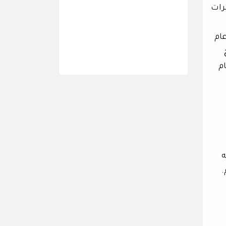
ختبرات
ام
وأصبح
ي عام
ه
.