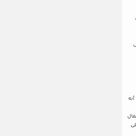
ئص
أنه
مال
لى