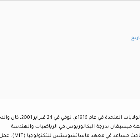
اريخ
ولد كلود شانون في جيلورد بولاية ميشيغان بالولايات المتحدة في عام 1916م. توفي في 24 فبراير 2001، كا
عة ميشيغان بدرجة البكالوريوس في الرياضيات والهندسة
الكهربائية في عام 1936م. حصل على منصب باحث مساعد في معهد م