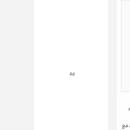
Ad
ن والده
اساتشوستس للتكنولوجيا (MIT). عمل مع