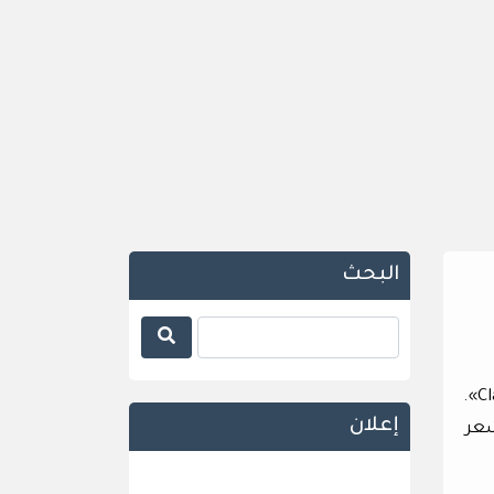
البحث
Einstein» أو «ريتشارد فاينمان_Richard Feynman» ولم يفز بجائزة نوبل! إنه العالم «كلود شانون_Claude Shannon».
إعلان
شعر