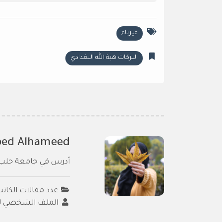
فيزياء
البركات هبة الله البغدادي
bed Alhameed
أدرس في جامعة حلب كل
عدد مقالات الكاتب :
الملف الشخصي لل