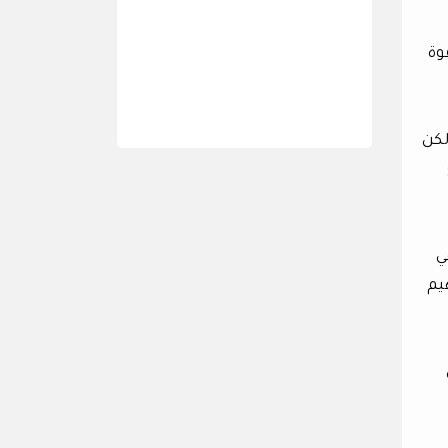
وة
لكن
ي
يم