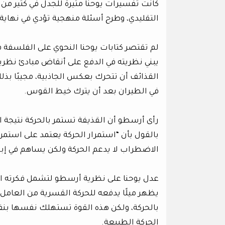
كانت تفسيرات يوحنا مثيرة للجدل في كثير م
التقليدي، وطرح أسئلة منهجية تؤدي في نهاية 
لم تقتصر كتابات يوحنا النحوي على الفلسفة 
يبني نظريته في الدفع على أنقاض مبادئ نظر
القذائف أن تتحرك بعكس الجاذبية، مجيبًا ب
في الطيران بعد أن يترك خيط القوس.
رأى أرسطو أن القذيفة تستمر بالحركة نتيجة
بالقول بأن “استمرار الحركة يعتمد على استم
الاضطراب لا يدعم الحركة ولكن يساهم في إبط
عدل يوحنا على نظرية أرسطو لتشمل فكرته ال
يظهر ميلًا يدفعه للحركة القسرية من العامل 
بالحركة، ولكن هذه القوة تستهلك نفسها بنفسه
الحركة الطبيعة.