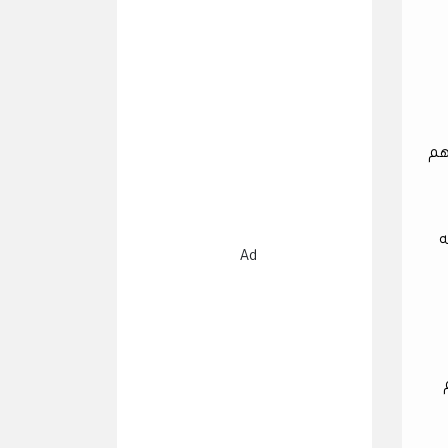
هم
ه
Ad