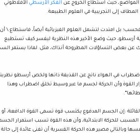
ن المواضع، حيث استطاع الخروج عن
الفكر الأرسطي
الأفلاطوني
المطاف إلى التجريبية في العلوم الطبيعة.
فحسب؛ بل امتدت لتشمل العلوم الفيزيائية أيضاً، فاستطاع \ أن
ية أرسطو، حيث وضع الأخير هذه النظرية ليفسر كيف تستطيع
ذلك عن بعض التساؤلات المطروحة آنذاك، مثل: لماذا يستمر الس
 اضطراب في الهواء ناتج عن القذيفة ذاتها ولخص أرسطو نظريت
رار القوة وأن الحركة لجسم ما عبر وسيط تخلق اضطراب وهذا
ائها”.
قائلة :إن الجسم المدفوع يكتسب قوة تسمى القوة الدافعة، أو
المسبب للحركة الابتدائية، وأن هذه القوة تسبب استمرار الجسم
ا وبالتالي مصير هذه الحركة القسرية أن تفنى عائدة إلى حالة