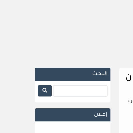
البحث
ن
ة
إعلان