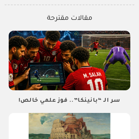
مقالات مقترحة
سر الـ “بانينكا”.. فوز علمي خالص!