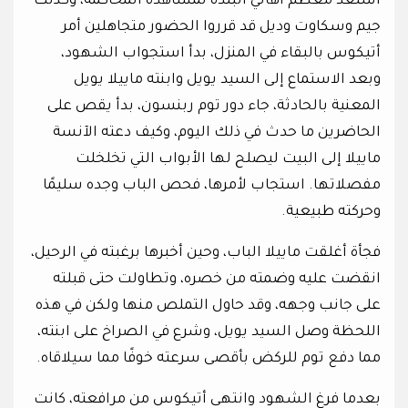
استعد معظم أهالي البلدة لمشاهدة المحاكمة، وكذلك
جيم وسكاوت وديل قد قرروا الحضور متجاهلين أمر
أتيكوس بالبقاء في المنزل، بدأ استجواب الشهود،
وبعد الاستماع إلى السيد يويل وابنته ماييلا يويل
المعنية بالحادثة، جاء دور توم ربنسون، بدأ يقص على
الحاضرين ما حدث في ذلك اليوم، وكيف دعته الآنسة
ماييلا إلى البيت ليصلح لها الأبواب التي تخلخلت
مفصلاتها. استجاب لأمرها، فحص الباب وجده سليمًا
وحركته طبيعية.
فجأة أغلقت ماييلا الباب، وحين أخبرها برغبته في الرحيل،
انقضت عليه وضمته من خصره، وتطاولت حتى قبلته
على جانب وجهه، وقد حاول التملص منها ولكن في هذه
اللحظة وصل السيد يويل، وشرع في الصراخ على ابنته،
مما دفع توم للركض بأقصى سرعته خوفًا مما سيلاقاه.
بعدما فرغ الشهود وانتهى أتيكوس من مرافعته، كانت