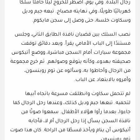
رجال البلدة. وفي يوم، اضطر للخروج ليلًا حاملًا سلكًا
كهربائيًا طويلًا، وفي نهايته مصباح. تبعه جيم وديل
وسكاوت خلسة، حتى وصل إلى سجن مايكوم.
نصب السلك بين قضبان نافذة الطابق الثاني، وجلس
مستندًا إلى الباب الأمامي يقرأ. وبعد دقائق توقفت
مجموعة سيارات أمام السجن مباشرة، ووضع أتيكوس
صحيفته بهدوء، وكأنه يتوقع وصولهم. ثم خرج مجموعة
من الرجال وأحاطوا به، وسألوه عن توم روبنسون،
وأمروه بالابتعاد عن الباب.
لم تتحمل سكاوت وانطلقت مسرعة باتجاه أبيها
لتحميه. تبعها جيم وديل كذلك، وعندها رحل الرجال كما
جاءوا، بعدما رأوا هؤلاء الأطفال. سمعوا صوتًا من
نافذة السجن يسأل إذا رحل الرجال أم لا، فأجابه
أتيكوس أن ينام ويأخذ قسطًا من الراحة. كان هذا صوت
توم روبنسون.