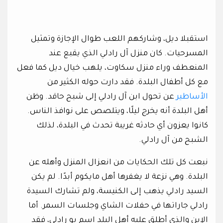
استقبلا ديل، وشاركهم اللعب طوال الإجازة وتمثيل
المسرحيات. كان منزل آل رادلي الذي يقبع عند
المنعطف وراء منزل سكاوت، يلهب خيال ديل كما فعل
مع كل أطفال البلدة. فقد دارت حوله الكثير من
الأساطير
عن تحول ابن آل رادلي إلى شبح حاقد. وظن
أهل البلدة أنه يخرج ليلًا، ويتلصص على نوافذ الناس.
كانوا يعزون أي حادثه غريبة تحدث في البلدة، لذلك
الشبح من آل رادلي.
نبعت كل تلك الحكايات من انعزال المنزل وأهله عن
البلدة. وهي نزعة لا يغفرها أهل مايكوم أبدًا. لم يكن
السيد رادلي يذهب إلى الكنيسة، ولم تشارك السيدة
رادلي جاراتها في حفلات الشاي وجلسات السمر. أما
الإبن والذي أطلق عليه أهل البلد اسم بو رادلي، فقد