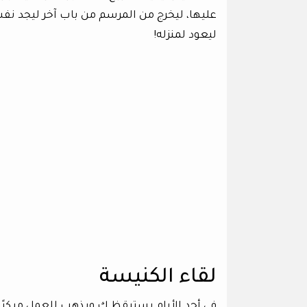
عليها، ليخرج من المرسم من باب آخر ليجد نفس
ليعود لمنزله!
لقاء الكنيسة
في أحد الأيام يستيقظ ك ويذهب للعمل مبكرًا، 