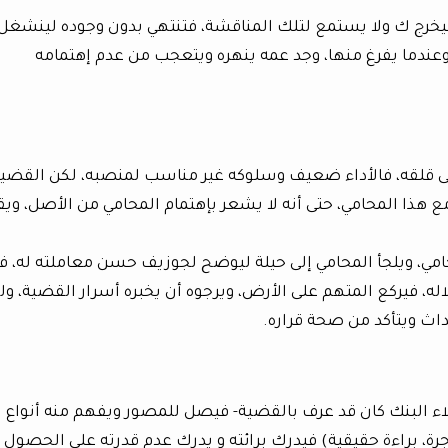
رج ك ولا يستمع لتلك المناقشة، فتنتهي بدون وجوده لينشغل
 وعندما يفرغ منها، وجد عمه ينهره ويتعجب من عدم إهتمامه
ى قلقه، فالأداء ضعيف وسلوكه غير مناسب لمنصبه، لكن القضي
ع هذا المحامي، حتى أنه لا يشعر بإهتمام المحامي من الأصل، ويق
ي، ويلجأ المحامي إلى حيلة ليوضح لجوزيف حسن معاملته له، في
له، فيركع المتهم على الأرض، ويرجوه أن يخبره أسرار القضية، ول
داث ويتأكد من صحة قراره.
ء البنك كان قد عرف بالقضية- فيصل للمصور ويفهم منه أنواع
جرة، براءة حقيقية) فيدرك برائته و يدرك عدم قدرته على الحصول