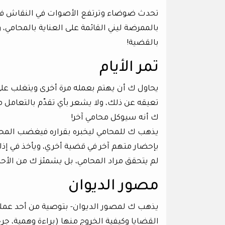
تحدث ضوضاء وترتفع الأصوات في النقاش فيخ
بالممرضة ليني القائمة على العناية بالمحامي،
بالقضية!
تمر الأيام
يحاول ك أن يهتم بعمله مرة أخرى ويتغلب عل
تعيقه عن ذلك، ولا يشعر بأي تقدّم بالتعامل م
ك أنه سيوكل محامي آخر!
يذهب ك للمحامي ليخبره بقراره فيغضب المحام
بإحضار متهم آخر في قضية أخري، ويأخذ في إذلا
لم يتحقق مراد المحامي، بل يشمئز ك من الأح
مصور الديوان
يذهب ك لمصور الديوان- بتوصية من أحد عملا
القضايا وكيفية الخروج منها (براءة وهمية، جر