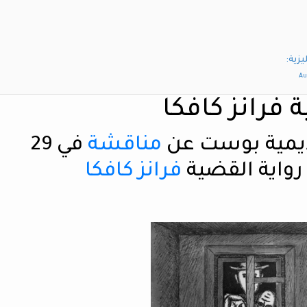
يزية:
Au
فرانز كافكا
اديمية بوست عن
مناقشة
في 29
فرانز كافكا