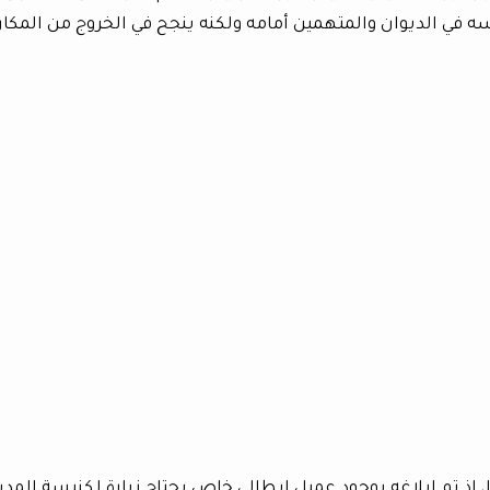
ه في الديوان والمتهمين أمامه ولكنه ينجح في الخروج من المكا
إذ تم إبلاغه بوجود عميل إيطالي خاص يحتاج زيارة لكنيسة المدين