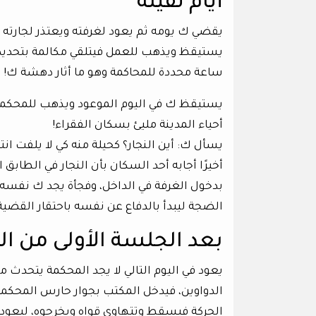
أيام ثقيلة
يقضي ك يومه ثم يعود لغرفته ويعتذر لجارته في 
يستيقظ ويذهب للعمل فيتلقي مكالمة بتحديد 
ساعة محددة للمحاكمة وهو ما أثار دهشة ك!
يستيقظ ك في اليوم الموعود ويذهب للمحكمة، و
أحياء المدينة مليئ بسكان الفقراء!
يسأل ك: أين النجار؟ كحيلة منه كي لا يلفت انت
أخيرًا أجابه أحد السكان بأن النجار في الطاب
بدخول الغرفة في الداخل، وفجأة يجد ك نفسه 
الضجة ليبدأ بالدفاع عن نفسه باحتقار القضية
بعد الجلسة الأولى من ا
يعود في اليوم التالي لا يجد المحكمة يتحدث
الدواوين، فيدخل المكتب بجوار حارس المحكمة 
الحركة فيسقط وتتهاوي قواه ويخرجوه، ليعود