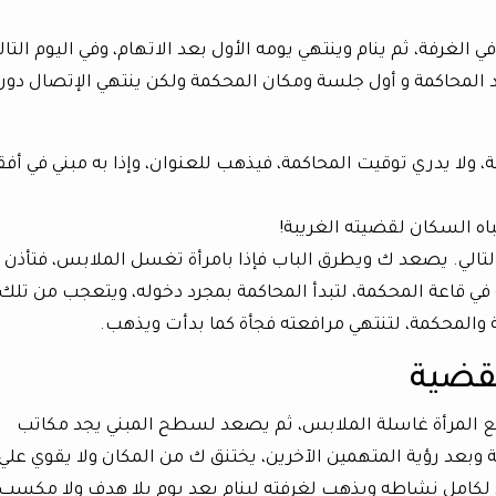
الغرفة، ثم ينام وينتهي يومه الأول بعد الاتهام، وفي اليوم التال
المحاكمة و أول جلسة ومكان المحكمة ولكن ينتهي الإتصال دون
لا يدري توقيت المحاكمة، فيذهب للعنوان، وإذا به مبني في أفق
باه السكان لقضيته الغريبة!
ق التالي. يصعد ك ويطرق الباب فإذا بامرأة تغسل الملابس، فتأذن 
في قاعة المحكمة، لتبدأ المحاكمة بمجرد دخوله، ويتعجب من تلك
 والمحكمة، لتنتهي مرافعته فجأة كما بدأت ويذهب.
لقضية
 مع المرأة غاسلة الملابس، ثم يصعد لسطح المبني يجد مكاتب
وبعد رؤية المتهمين الآخرين، يختنق ك من المكان ولا يقوي علي
 لكامل نشاطه ويذهب لغرفته لينام بعد يوم بلا هدف ولا مكسب!