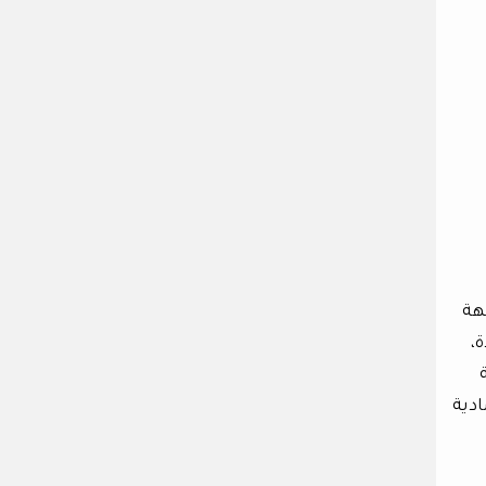
هة
،
ادية