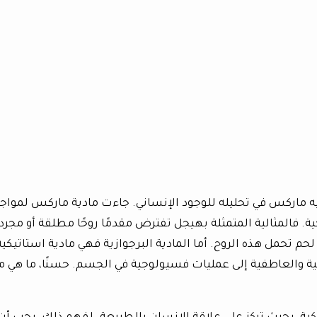
يه ماركس في تحليله للوجود الإنساني. جاءت مادية ماركس لمواج
يكية. فالمثالية المتمثلة بهيجل تفترض مقدمًا روحًا مطلقة أو مجردة
م تحمل هذه الروح. أما المادية البرجوازية فهي مادية استاتيكية
حية والعاطفية إلى عمليات فسيولوجية في الجسم. حسنًا، ما هي م