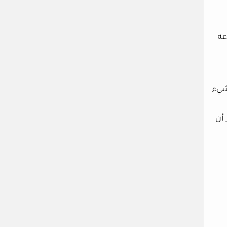
عه
شيء
 أن