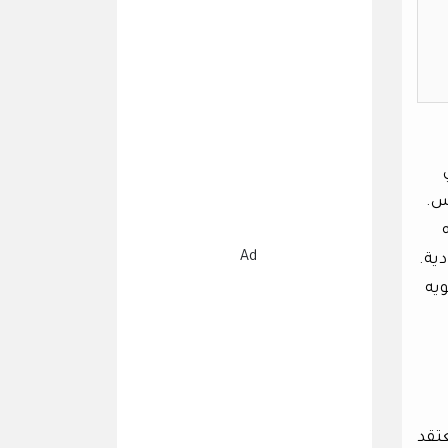
س.
Ad
ية.
ويه
عتقد