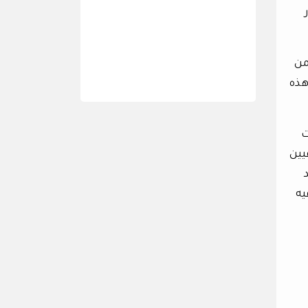
من
هذه
ت
يين
يه