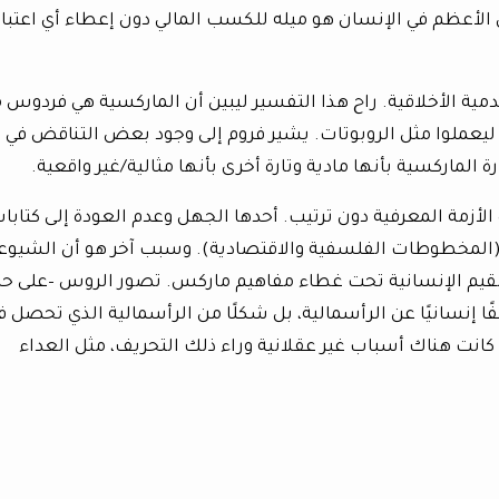
الأعظم في الإنسان هو ميله للكسب المالي دون إعطاء أي اعتبار
دمية الأخلاقية. راح هذا التفسير ليبين أن الماركسية هي فردوس 
ليعملوا مثل الروبوتات. يشير فروم إلى وجود بعض التناقض في 
 الماركسية بأنها مادية وتارة أخرى بأنها مثالية/غير واقعية.
أزمة المعرفية دون ترتيب. أحدها الجهل وعدم العودة إلى كتابا
المخطوطات الفلسفية والاقتصادية). وسبب آخر هو أن الشيوع
القيم الإنسانية تحت غطاء مفاهيم ماركس. تصور الروس –على حد
ا إنسانيًا عن الرأسمالية، بل شكلًا من الرأسمالية الذي تحصل ف
 كانت هناك أسباب غير عقلانية وراء ذلك التحريف، مثل العداء