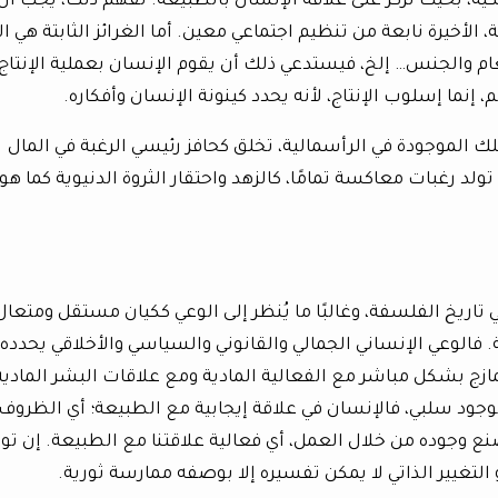
كية، بحيث تركز على علاقة الإنسان بالطبيعة. لفهم ذلك، يجب أن
 الأخيرة نابعة من تنظيم اجتماعي معين. أما الغرائز الثابتة هي ال
طعام والجنس… إلخ، فيستدعي ذلك أن يقوم الإنسان بعملية الإنتاج،
 إنما إسلوب الإنتاج، لأنه يحدد كينونة الإنسان وأفكاره.
 الموجودة في الرأسمالية، تخلق كحافز رئيسي الرغبة في المال
تولد رغبات معاكسة تمامًا، كالزهد واحتقار الثروة الدنيوية كما هو
ريخ الفلسفة، وغالبًا ما يُنظر إلى الوعي ككيان مستقل ومتعال
فالوعي الإنساني الجمالي والقانوني والسياسي والأخلاقي يحدده
تمازج بشكل مباشر مع الفعالية المادية ومع علاقات البشر المادية
جود سلبي، فالإنسان في علاقة إيجابية مع الطبيعة؛ أي الظروف
ع وجوده من خلال العمل، أي فعالية علاقتنا مع الطبيعة. إن تو
التغيير الذاتي لا يمكن تفسيره إلا بوصفه ممارسة ثورية.