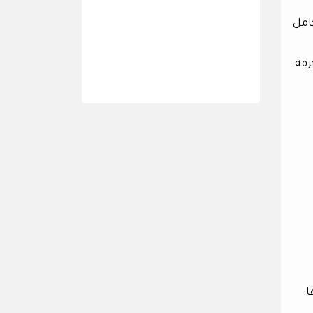
امل
خرفة
: