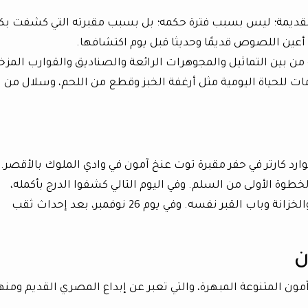
ديمة؛ ليس بسبب فترة حكمه؛ بل بسبب مقبرته التي كشفت بك
أعين اللصوص قديمًا وحديثا قبل يوم اكتشافها.
ى أكثر من 5000 قطعة أثرية من بين التماثيل والمجوهرات الرائعة والصناديق والقوارب المز
مات للحياة اليومية مثل أرغفة الخبز وقطع من اللحم، وسلال من
ارد كارتر في حفر مقبرة توت عنخ آمون في وادي الملوك بالأقصر.
 4 نوفمبر عام 1922، فوجدوا الخطوة الأولى من السلم. وفي اليوم التالي كشفوا الدرج بأكمله،
وبنهاية نوفمبر تم الكشف عن غرفة الانتظار والخزانة وباب القبر نفسه. وفي يوم 26 نوفمبر، بعد إحداث ثقب
ن
مون المتنوعة المبهرة، والتي تعبر عن إبداع المصري القديم ومنها