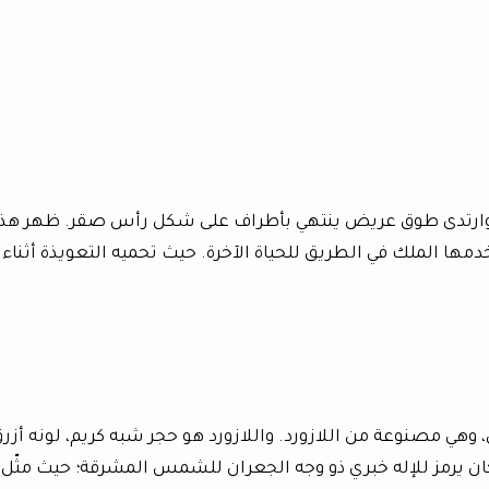
ه، وارتدى طوق عريض ينتهي بأطراف على شكل رأس صقر. ظهر هذا
ها الملك في الطريق للحياة الآخرة. حيث تحميه التعويذة أثناء
ي مصنوعة من اللازورد. واللازورد هو حجر شبه كريم، لونه أزرق
ان يرمز للإله خبري ذو وجه الجعران للشمس المشرقة؛ حيث مثّل