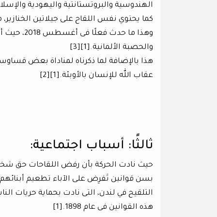
الهندوسية والبروتستانتية واليهودية والإسلام.
كما يحتوي نفس اللقاح على جيلاتين الخنازير،
وهذا ما حد
والحصبة الألمانية.[1][3]
هذا بالإضافة لما ذكرناه لمناداة بعض قساوس
عقاب الله للإنسان بالأوبئة.[1][2]
ثالثًا: أسباب اجتماعية:
حيث نادت الحركة بأن رفض اللقاحات حق شخص
بسن قوانين تَفرِض على الآباء تطعيم أبنائه
التلقيح في لندن، التى نادت بحماية حريات ال
هذه القوانين فى عام 1898.[1]