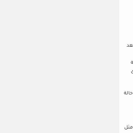
انسيت –the lancet”. ثم عادت المجلة وسحبت دراسته فى عام 2004، بعد
اح الثلاثى MMR الذى
ون حالة
 مثل