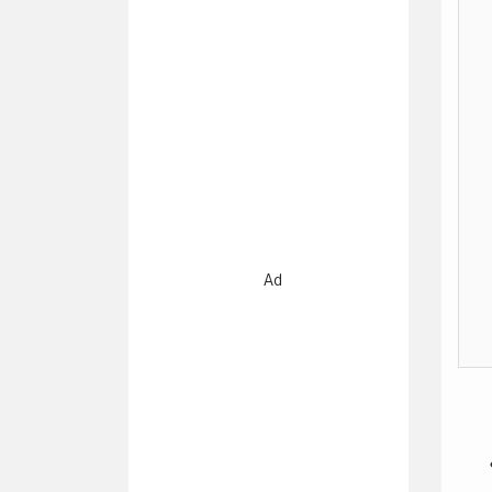
Ad
هد«ماساتشوستس – Massachusetts»