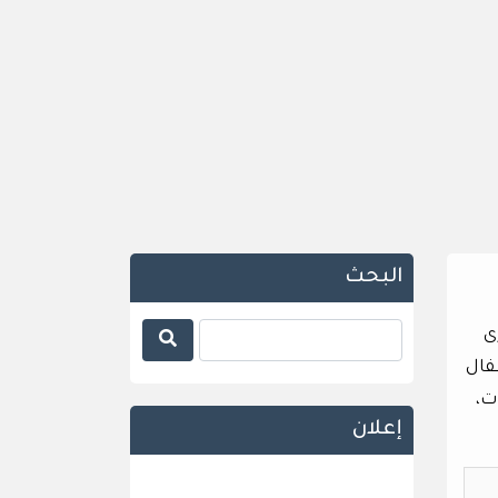
البحث
ى
فال
احات،
إعلان