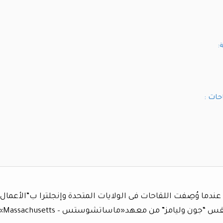
:
حات :
عندما وُصِفت اللقاحات فى الولايات المتحدة وإنجلترا ب”الأعمال
الشيطانية” من قبل بعض رجال الدين مثل القس “جون وليامز” من مع