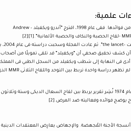
ءات علمية:
حيث ادعت الحركة أن اللقاحات لها أضرار أكثر من فوائدها. ففى عام 1998، اقترح “أندرو ويكفيلد – Andrew
ونُشرت دراسته فى البداية فى مجلة “ذا ل
أن كشف تحقيق صحفي أن “ويكفيلد” قد تلقى تمويلًا من أصحاب
أدى فى النهاية إلى شطب ويكفيلد من السجل الطبي فى المملكة
المتحدة ومنعه من ممارسة الطب. وحتى الأن لم تظهر دراسة واحدة تربط بين التوحد واللق
ولم تكن هذه الحالة الوحيدة فى التاريخ، ففى عام 1974 نُشِر تقرير يربط بين لقاح السعال الديكى وستة وثلاث
ح يوضح فوائده وفعاليته ضد المرض.[2]
ل MMR، اشتُق من خلايا أنسجة الأجنة المُجهضة. والإجهاض يعارِض المعتقدات الدينية