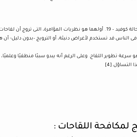
إلا أن هناك سببان جديدان يظهران معنا فى حالة كوفيد – 19. أولهما هو نظريات المؤامرة، التى تروج أن لقاحا
ى الناس قد تستخدم لأغراض دنيئة، أو الترويج –بدون دليل- أن 
رعة تطوير اللقاح. وعلى الرغم أنه يبدو سببًا منطقيًا وعلميًا، إ
 التساؤل.[4]
ج لمكافحة اللقاحات :