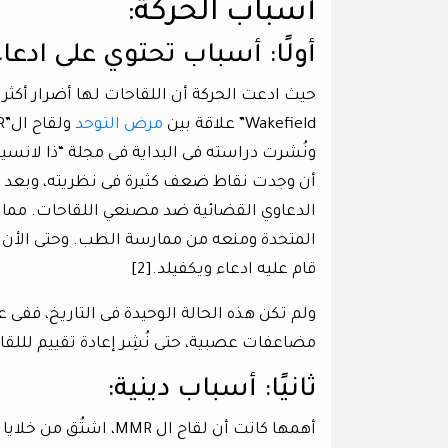
أسباب الحركة:
أولًا: أسباب تحتوي على ادعا
Wakefield” علاقة بين
مرض التوحد
ولقاح ال”MMR -لقاح الحصبة والنكاف والحصبة الألمانية”.[1][2]
أن وجدت نقاط ضعف كثيرة فى نظريته، وبعد 
الدعاوي القضائية ضد مصنعي اللقاحات. مما 
قام عليه ادعاء ويكفيلد.[2]
مضاعفات عصبية، حتى نُشِر إعادة تقييم لللقا
ثانيًا: أسباب دينية:
أهمها كانت أن لقاح ا