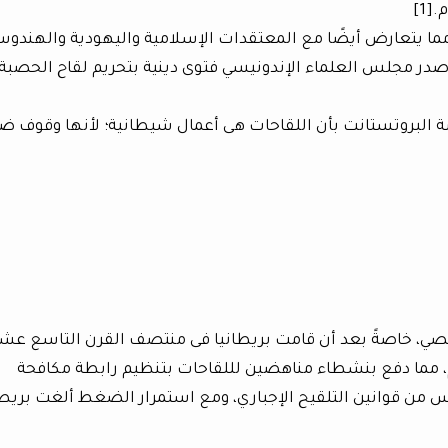
[1]
 مما يتعارض أيضًا مع المعتقدات الإسلامية واليهودية والهندوس
ث فعلًا فى أغسطس 2018، حيث أصدر مجلس العلماء الإندونيسي فتوى دينية بتحريم لقاح الحصبة
ة البروتستانت بأن اللقاحات هى أعمال شيطانية؛ لأنها وقوف ض
ي، خاصةً بعد أن قامت بريطانيا فى منتصف القرن التاسع عشر
م، مما دفع بنشطاء مناهضين لللقاحات بتنظيم رابطة مكافحة
ناس من قوانين التلقيح الإجباري، ومع استمرار الضغط ألغت بريطا