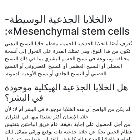
«الخلايا الجذعية الوسيطة-
Mesenchymal stem cells»:
تُعرف أيضًا بالخلايا الجذعية اللحمية، معظم خلايا النسيج الدهني
تكون من هذا النوع، وهي تمتلك القدرة على التحول إلى أنسجة
مختلفة ومتنوعة في نسيج الجسم البشري بما في ذلك النسيج
العضلي أو النسيج العظمي أو النسيج الغضروفي أو النسيج
العصبي أو النسيج الجلدي أو نسيج الأوعية الدموية.
هل الخلايا الجذعية الهيكلية موجودة
في البشر؟
لم يكن من الواضح أن هذه الخلايا موجودة في البشر أم لا؛ لأن
خلايا الإنسان أكثر تعقيدًا منها في الفئران.
من أجل الحصول على إجابة دقيقة، قام فريق الباحثين بتفتيش
عظام الجنين بحثًا عن خلايا جذعية ذات توقيع وراثي مماثل لتلك
الخاصة بالخلايا الجذعية الهيكلية في الفئران، فيما بعد، تم عزل