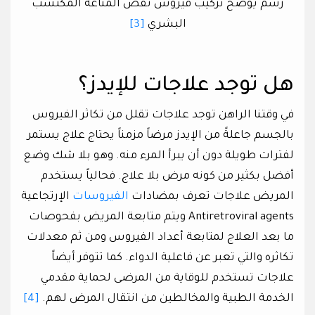
رسم يوضح تركيب فيروس نقص المناعة المكتسب
البشري
[3]
هل توجد علاجات للإيدز؟
في وقتنا الراهن توجد علاجات تقلل من تكاثر الفيروس
بالجسم جاعلةً من الإيدز مرضاً مزمناً يحتاج علاج يستمر
لفترات طويلة دون أن يبرأ المرء منه. وهو بلا شك وضع
أفضل بكثير من كونه مرض بلا علاج. فحالياً يستخدم
المريض علاجات تعرف بمضادات
الفيروسات
الإرتجاعية
Antiretroviral agents ويتم متابعة المريض بفحوصات
ما بعد العلاج لمتابعة أعداد الفيروس ومن ثم معدلات
تكاثره والتي تعبر عن فاعلية الدواء. كما تتوفر أيضاً
علاجات تستخدم للوقاية من المرضى لحماية مقدمي
الخدمة الطبية والمخالطين من انتقال المرض لهم.
[4]