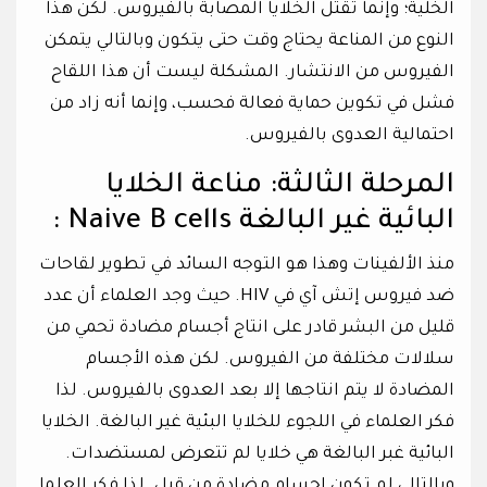
الخلية؛ وإنما تقتل الخلايا المصابة بالفيروس. لكن هذا
النوع من المناعة يحتاج وقت حتى يتكون وبالتالي يتمكن
الفيروس من الانتشار. المشكلة ليست أن هذا اللقاح
فشل في تكوين حماية فعالة فحسب، وإنما أنه زاد من
احتمالية العدوى بالفيروس.
المرحلة الثالثة: مناعة الخلايا
البائية غير البالغة Naive B cells :
منذ الألفينات وهذا هو التوجه السائد في تطوير لقاحات
ضد فيروس إتش آي في HIV. حيث وجد العلماء أن عدد
قليل من البشر قادر على انتاج أجسام مضادة تحمي من
سلالات مختلفة من الفيروس. لكن هذه الأجسام
المضادة لا يتم انتاجها إلا بعد العدوى بالفيروس. لذا
فكر العلماء في اللجوء للخلايا البئية غير البالغة. الخلايا
البائية غبر البالغة هي خلايا لم تتعرض لمستضدات.
وبالتالي لم تكون اجسام مضادة من قبل. لذا فكر العلما