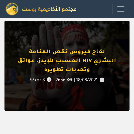
لقاح فيروس نقص المناعة
البشري HIV المسبب للإيدز، عوائق
وتحديات تطويره
18/08/2021
|
2656
|
8
دقيقة