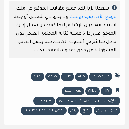
سعدنا بزيارتك، جميع مقالات الموقع هي ملك
موقع الأكاديمية بوست
ولا يحق لأي شخص أو جهة
استخدامها دون الإشارة إليها كمصدر. تعمل إدارة
الموقع على إدارة عملية كتابة المحتوى العلمي دون
تدخل مباشر في أسلوب الكاتب، مما يحمل الكاتب
المسؤولية عن مدى دقة وسلامة ما يكتب.
غير مصنف
حياة
طب
صحة
أحياء
HIV
AIIDS
لقاح_الإيدز
لقاح_فيروس_نقص_المناعة_البشري
فيروسات
فيروس الإيدز
لقاح
إيدز
نقص_المناعة_المكتسب