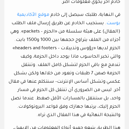
خادم أخر يحوي معلومات أكثر.
في النهاية، طلبك سيصل إلى خادم
موقع الأكاديمية
بوست
. يستجيب الخادم عن طريق إرسال ملف الطلب
(المقال) على هيئة سلسلة من «الحزم – packets». وهي
أجزاء من الملف يتراوح حجمها بين 1000 و1500 بايت.
الحزم لديها «رؤوس وتذييلات – headers and footers»
والتي تخبر الحاسوب ماذا يوجد داخل الحزمة، وكيف
تندمج مع باقي الحزم لتشكل كامل الملف. وتنتقل
الحزمة ضمن 7 طبقات وتعود من خلالها ولكن بشكل
عكسي وتشكل أساس الإنترنت– سنتكلم عنها في مقال
أخر. ليس من الضروري أن تنتقل كل الحزم في مسار
واحد، بل ستنتقل بالمسارات الأقل ضغط. عندما تصل
الحزم إليك، يرتبها جهازك وفق قواعد البروتوكولات.
والنتيجة النهائية في هذا المقال الذي تراه.
هذا الطريق يتبعه جميع أنواع المعلومات من الإيميل،