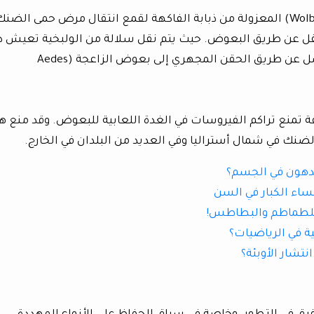
يتم استخدام بكتيريا الولبخية (Wolbachia bacteria) المعزولة من ذبابة الفاكهة لقمع انتقال مرض حمى الضن
نتقل عن طريق البعوض. حيث يتم نقل سلالة من الولبخية تعيش د
أنسجة ذباب الفاكهة وتنتقل من الأم إلى النسل عن طريق الحقن المجهري إلى بعوض الزاعجة (Aedes
ة تمنع تراكم الفيروسات في الغدة اللعابية للبعوض. وقد منع ه
ضنك في شمال أستراليا وفي العديد من البلدان في الخارج.
دهون ف
ي الجسم؟
ساء الكبار في السن
للطماطم والبطاطس!
ية في الرياضيات؟
تشار الأوبئة؟