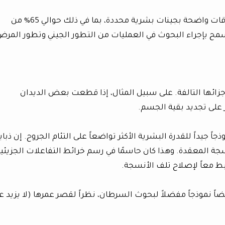
كما تظهر العديد من جينات ذبابة الفاكهة علاقات واضحة بجينات بشرية محددة، بما في ذلك حوالي 65% من
سمح بإجراء البحوث في العمليات من التطور الجيني وتطور المر
أجزائها التالفة. على سبيل المثال، إذا قطعت بعض الديدان
على تجديد بقية الجسم.
ذجاً جيداً للقدرة البشرية الأكثر تواضعاً على التئام الجروح. إن ذباب
جة المعقدة. وهذا كان حاسمًا في رسم خرائط التفاعلات الجزيئي
بط معاً لإصلاح تلف الأنسجة.
 نموذجاً مفضلاً لبحوث السرطان، نظراً لقصر عمرها (لا يزيد ع