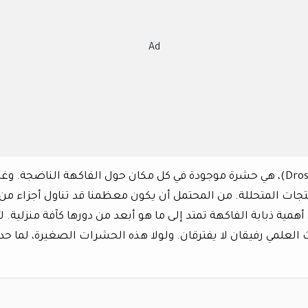
Ad
ذبابة الفاكهة الشائعة (Drosophila melanogaster)، هي حشرة موجودة في كل مكان حول الفاكهة الناضجة. وغا
جات المتحللة. من المحتمل أن يكون معظمنا قد تناول أجزاء من
ية ذبابة الفاكهة تمتد إلى ما هو أبعد من دورها كآفة منزلية. لأ
 العلمي رفيقان لا يفترقان. ولولا هذه الحشرات الصغيرة، لما ح