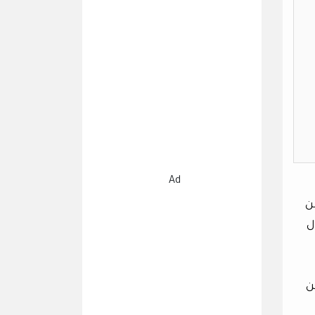
Ad
ن
ل
ن