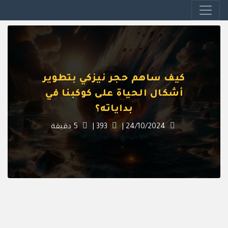
كيف ساهم حجر نيزكي بتطوير
أشكال الحياة على كوكبنا في
بداياته؟
24/10/2024
|
393
|
5
دقيقة