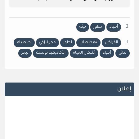
أحياء
تطور
بيئة
انقراض
#محيطات
تطور
حجر نيزكي
اصطدام
بدائي
أحياء
أشكال الحياة
الأكاديمية بوست
تبخر
إعلان