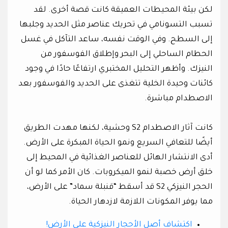
لكن بيئة المحيطات العميقة كانت قصة أخرى. لقد
تسبب التسونامي في تحريك عناصر مثل الحديد وجلبها
إلى السطح. وفي الوقت نفسه، ساعد التآكل في غسل
الحطام الساحلي إلى البحر وإطلاق الفوسفور من
النيزك. وأظهر التحليل المختبري ارتفاعًا حادًا في وجود
كائنات وحيدة الخلية تتغذى على الحديد والفوسفور بعد
الاصطدام مباشرة.
كانت آثار الاصطدام S2 وحشية، لكنها مهدت الطريق
أيضًا للتعافي السريع ونمو الحياة المبكرة على الأرض.
أدى الانتشار الهائل للعناصر الغذائية في المحيط إلى
خلق أرض خصبة لنمو الميكروبات. كان الأمر كما لو أن
الحجر النيزكي S2 قد أسقط “قنبلة سماد” على الأرض،
مما يوفر المكونات اللازمة لازدهار الحياة.
اكتشاف أصل الأحجار النيزكية على الأرض!