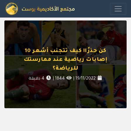
كن حذرًا! كيف تتجنب أشهر 10
إصابات رياضية عند ممارستك
للرياضة؟
19/11/2022
|
1844
|
4
دقيقة