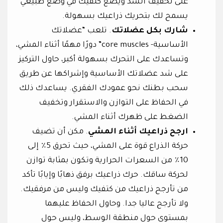
على تخفيف الشد ويضع كتفيك في وضع طبيعي
يسمح لك بتحريك ذراعيك بسهولة.
شارك بكل عضلاتك
. تلعب “عضلاتك
الأساسية- core muscles” دورًا مهمًا أثناء المشي،
وتساعدك على التحرك بسهولة أكبر، حاول التركيز
على شد عضلاتك الأساسية وإشراكها عن طريق
سحب بطنك نحو عمودك الفقري. يساعدك ذلك
في الحفاظ على التوازن والاستقرار وتخفيف
الضغط على ظهرك أثناء المشي.
ارجح ذراعيك أثناء المشي
. مكن أن تضيف
حركة الذراع قوة على المشي، حيث تحرق 5٪ إلى
10٪ من السعرات الحرارية وتكون بمثابة توازن
لحركة ساقك. حرك ذراعيك برفق ذهابًا وإيابًا تأكد
من تأرجح ذراعيك من كتفيك وليس من مرفقيك.
ولا تأرجح عاليا جدا. وحاول الحفاظ عليهما
بمستوى حول منطقة الوسط، وليس حول