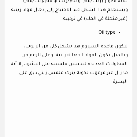
ثلاثة أطوار (زيت/ماء أو ماء/زيت أو ماء/زيت/ماء)،
ويستخدم هذا الشكل عند الاحتياج إلى إدخال مواد زيتية
(غير منحلة في الماء) في تركيبه.
Oil type
تتكون قاعدة السيروم هنا بشكل كلي من الزيوت،
وبالمثل تكون المواد الفعالة زيتية. وعلى الرغم من
المحاولات العديدة لتحسين ملمسه على البشرة، إلا أنه
ما زال غير مرغوب لكونه يترك ملمس زيتي دبق على
البشرة.