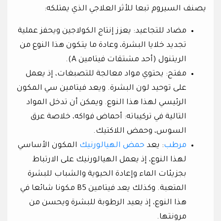
يصنف السيروم تبعا للأثر العلاجي الذي يمتلكه:
مضاد للتجاعيد: يعزز إنتاج الكولاجين ويحفز عملية
تجديد خلايا البشرة، وعادة ما يتكون هذا النوع من
الريتنول (أحد مشتقات فيتامين A).
مفتح: يحتوي مواد معالجة للتصبغات، إذ يعمل
على توحيد لون البشرة. ويعد فيتامين سي المكون
الرئيسي لهذا هذا النوع. ويمكن أن تدخل المواد
التالية في تركيباته: أحماض فواكه، خلاصة عرق
السوس، وحمض اللاكتيك.
مرطب
: يعد
حمض الهيالورنيك
المكون الأساسي
لهذا النوع، إذ يعمل الهيالورنيك على الارتباط
بجزيئات الماء وإعادة الحيوية والشباب للبشرة
المتعبة. وكذلك يعد فيتامين B5 مكونا شائعا في
هذا النوع، إذ يعيد الرطوبة للبشرة ويحسن من
مرونتها.