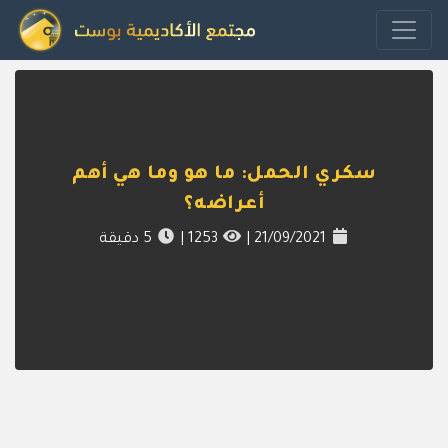
سكري الحمل: ما هو وما هي أهم
أعراضه؟
21/09/2021
|
1253
|
5
دقيقة