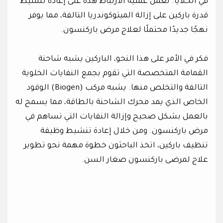
في الخلايا. تعمل عملية الارتباط هذه على إعادة تنشيط
قدرة باركين على إزالة الميتوكوندريا التالفة، مما يوفر
نهجًا جديدًا محتملًا لعلاج مرض باركنسون.
فكر في الأمر على هذا النحو، الباركين يشبه شاحنة
القمامة المتخصصة التي تقوم بجمع النفايات الخلوية
التالفة والتخلص منها. يشبه مركب (Biogen) الوقود
الخاص الذي يمد محرك الشاحنة بالطاقة، مما يسمح له
بالعمل بشكل صحيح وإزالة النفايات التي تساهم في
مرض باركنسون. ومن خلال إعادة تنشيط وظيفة
تنظيف باركين، اتخذ الباحثون خطوة مهمة نحو تطوير
علاج لمرضى باركنسون صغار السن.