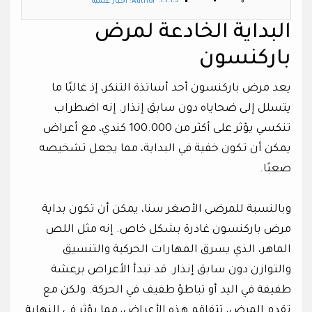
Author: أخبار علمية
البداية الخادعة لمرض
باركنسون
يعد مرض باركنسون أحد أساتذة التنكر، إذ غالبًا ما
يتسلل إلى ضحاياه دون سابق إنذار. إنه اضطراب
تنكسي يؤثر على أكثر من 100.000 كندي، مع أعراض
يمكن أن تكون خفية في البداية، مما يجعل تشخيصه
صعبًا.
وبالنسبة للمرضى الأصغر سنا، يمكن أن تكون بداية
مرض باركنسون غادرة بشكل خاص. إنه مثل اللص
الماهر، الذي يسرق المهارات الحركية والتنسيق
والتوازن دون سابق إنذار. قد تبدأ الأعراض برعشة
طفيفة في اليد أو تباطؤ طفيف في الحركة. ولكن مع
تقدم المرض، تتفاقم هذه الأعراض، مما يؤثر في النهاية