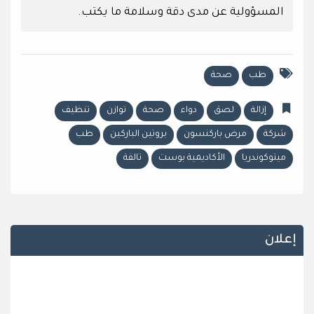
المسؤولية عن مدى دقة وسلامة ما يكتب.
طب
صحة
إزالة
لصق
دواء
صحة
توازن
تنظيف
شركة
مرض باركنسون
بروتين الباركين
طب
ميتوكوندريا
الأكاديمية بوست
تالفة
إعلان