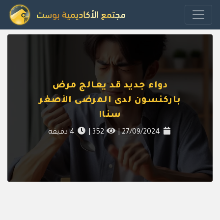
دواء جديد قد يعالج مرض
باركنسون لدى المرضى الأصغر
سنا!
27/09/2024
|
352
|
4
دقيقة