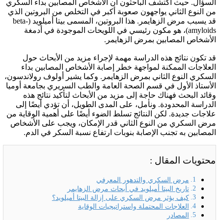
السؤال. حيث اكتشف الباحثون أن الأشخاص المصابين بداء السكري
من النوع الثاني يواجهون صعوبة أكبر في التخلص من البروتين الذي
قد يسبب مرض الزهايمر. هذا البروتين، المسمى بيتا أميلويد (beta-
amyloids)، هو مكون رئيسي في اللويحات الموجودة في أدمغة
الأشخاص المصابين بمرض الزهايمر.
قد تكون نتائج هذه الدراسة مهمة لإجراء مزيد من الأبحاث حول
العلاجات الممكنة لمواجهة خطر إصابة الأشخاص المصابين بداء
السكري النوع الثاني بمرض الزهايمر. وكما يشير أولوف رولاندسون،
الأستاذ الأول في قسم الصحة العامة والطب السريري بجامعة أوميا
وقائد البحث فهناك حاجة إلى مزيد من الأبحاث لتأكيد نتائج هذه
الدراسة المحدودة. ونأمل، على المدى الطويل، أن تؤدي أيضًا إلى
علاجات جديدة. لكن النتائج تسلط الضوء أيضًا على أهمية الوقاية من
مرض السكري من النوع الثاني قدر الإمكان، ويجب على الأشخاص
المصابين به تجنب الإصابة بنوبات ارتفاع نسبة السكر في الدم.
محتويات المقال :
مرض السكري والتدهور المعرفي
تاريخ البيتا أميلويد في أبحاث مرض الزهايمر
كيف يؤثر مرض السكري على إزالة البيتا أميلويد؟
العلاجات المحتملة واستراتيجيات الوقاية
المصادر