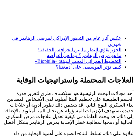
عكس آثار عام من التدهور الإدراكي لمرضى الزهايمر في
شهرين
الجزر يقوّي النظر ما بين الخرافة والحقيقة!
ما هو مرض ألزهايمر؟ وما هي أعراضه
التخطيط العمراني المحب للبيئة: «Biophilia»
كيف تؤثر الموسيقى على أدمغتنا؟
العلاجات المحتملة واستراتيجيات الوقاية
أحد مجالات البحث الرئيسية هو استكشاف طرق لتعزيز قدرة
الجسم الطبيعية على تحطيم البيتا أميلويد لدى الأشخاص المصابين
بداء السكري النوع الثاني. قد يتضمن ذلك تطوير أدوية أو علاجات
جديدة تستهدف الإنزيمات المسؤولة عن تحلل البيتا أميلويد. بالإضافة
إلى ذلك، قد يبحث العلماء في كيفية تعديل علاجات مرض السكري
الحالية أو دمجها لمعالجة خطر الإصابة بمرض الزهايمر بشكل أفضل.
علاوة على ذلك، تسلط النتائج الضوء على أهمية الوقاية من داء