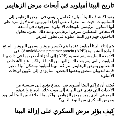
تاريخ البيتا أميلويد في أبحاث مرض الزهايمر
يعود اكتشاف البيتا أميلويد كعامل رئيسي في مرض الزهايمر إلى
الثمانينيات. حيث تم التعرف على أجزاء البروتين هذه لأول مرة على
أنها المكون الرئيسي للويحات الأميلويد الموجودة في أدمغة
الأشخاص المصابين بمرض الزهايمر. ومنذ ذلك الحين، يحاول
الباحثون فهم دور البيتا أميلويد في تطور المرض.
يتم إنتاج البيتا أميلويد عندما يتم تكسير بروتين يسمى البروتين المنتج
للمادة النشوانية (Amyloid-beta precursor protein (APP)). في
الأدمغة السليمة، يتم تقسيم (APP) إلى أجزاء أصغر، بما في ذلك بيتا
أميلويد، والتي يتم بعد ذلك إزالتها من الدماغ. ولكن، عند الأشخاص
المصابين بمرض الزهايمر، تتراكم البيتا أميلويد وتشكل ألياف غير
قابلة للذوبان تلتصق ببعضها البعض، مما يؤدي إلى تكوين لويحات
الأميلويد.
يُعتقد أن تراكم البيتا أميلويد في الدماغ يؤدي إلى سلسلة من
الأحداث التي تؤدي في النهاية إلى موت خلايا الدماغ والتدهور
المعرفي الذي يميز مرض الزهايمر. ولكن ما العلاقة بين البيتا أميلويد
ومرض السكري من النوع الثاني؟
كيف يؤثر مرض السكري على إزالة البيتا