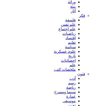
وراثة
بيئة
آثار
فكر
فلسفة
علم نفس
علم اجتماع
رياضيات
اقتصاد
تعليم
سياسة
علوم عسكرية
تاريخ
احصائيات
علم
ملخصات كتب
فنون
أدب
رسم
رياضة
سينما ومسرح
عمارة
موسيقى
نحت