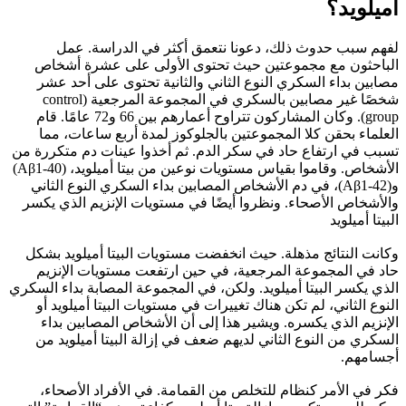
أميلويد؟
لفهم سبب حدوث ذلك، دعونا نتعمق أكثر في الدراسة. عمل
الباحثون مع مجموعتين حيث تحتوى الأولى على عشرة أشخاص
مصابين بداء السكري النوع الثاني والثانية تحتوى على أحد عشر
شخصًا غير مصابين بالسكري في المجموعة المرجعية (control
group). وكان المشاركون تتراوح أعمارهم بين 66 و72 عامًا. قام
العلماء بحقن كلا المجموعتين بالجلوكوز لمدة أربع ساعات، مما
تسبب في ارتفاع حاد في سكر الدم. ثم أخذوا عينات دم متكررة من
الأشخاص. وقاموا بقياس مستويات نوعين من بيتا أميلويد، (Aβ1-40)
و(Aβ1-42)، في دم الأشخاص المصابين بداء السكري النوع الثاني
والأشخاص الأصحاء. ونظروا أيضًا في مستويات الإنزيم الذي يكسر
البيتا أميلويد
وكانت النتائج مذهلة. حيث انخفضت مستويات البيتا أميلويد بشكل
حاد في المجموعة المرجعية، في حين ارتفعت مستويات الإنزيم
الذي يكسر البيتا أميلويد. ولكن، في المجموعة المصابة بداء السكري
النوع الثاني، لم تكن هناك تغييرات في مستويات البيتا أميلويد أو
الإنزيم الذي يكسره. ويشير هذا إلى أن الأشخاص المصابين بداء
السكري من النوع الثاني لديهم ضعف في إزالة البيتا أميلويد من
أجسامهم.
فكر في الأمر كنظام للتخلص من القمامة. في الأفراد الأصحاء،