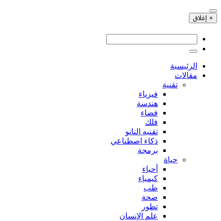
× إغلاق
الرئيسية
مقالات
تقنية
فيزياء
هندسة
فضاء
فلك
تقنيه النانو
ذكاء اصطناعي
برمجة
حياة
أحياء
كيمياء
طب
صحة
تطور
علم الإنسان