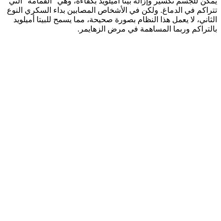
يمكن للجسم تكسير وإزالة بيتا أميلويد بكفاءة، وهي “القمامة” التي
تتراكم في الدماغ. ولكن في الأشخاص المصابين بداء السكري النوع
الثاني، لا يعمل هذا النظام بصورة صحيحة، مما يسمح للبيتا أميلويد
بالتراكم وربما المساهمة في مرض الزهايمر.