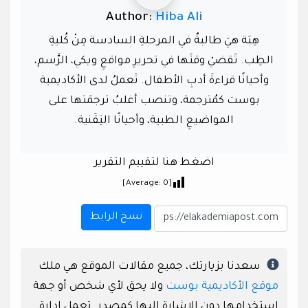
Author:
Hiba Ali
هِبَة هيَ طالبةٌ في المرحلةِ السادسة مِنْ كُليةِ
الطِب. تَقضيْ وقتَها في تحريرِ مواقعِ ويكي، الرَّسم،
وأحيانًا قراءةَ أدبِ الأطفال. تَعملُ لدى الأكاديمية
بوست كمُترجمة، وتنصب أغلبُ ترجمَتها على
المواضيعِ الطبية، وأحيانًا التِقَنية.
اضغط هنا لتقييم التقرير
]
0
[Average:
نسخ الرابط
سعدنا بزيارتك، جميع مقالات الموقع هي ملك
موقع الأكاديمية بوست
ولا يحق لأي شخص أو جهة
استخدامها دون الإشارة إليها كمصدر. تعمل إدارة