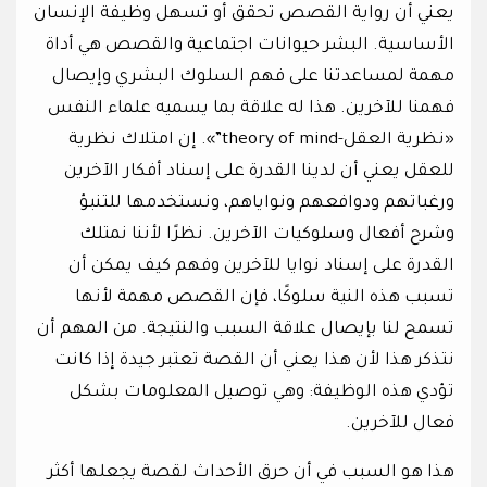
يعني أن رواية القصص تحقق أو تسهل وظيفة الإنسان
الأساسية. البشر حيوانات اجتماعية والقصص هي أداة
مهمة لمساعدتنا على فهم السلوك البشري وإيصال
فهمنا للآخرين. هذا له علاقة بما يسميه علماء النفس
«نظرية العقل-theory of mind”». إن امتلاك نظرية
للعقل يعني أن لدينا القدرة على إسناد أفكار الآخرين
ورغباتهم ودوافعهم ونواياهم، ونستخدمها للتنبؤ
وشرح أفعال وسلوكيات الآخرين. نظرًا لأننا نمتلك
القدرة على إسناد نوايا للآخرين وفهم كيف يمكن أن
تسبب هذه النية سلوكًا، فإن القصص مهمة لأنها
تسمح لنا بإيصال علاقة السبب والنتيجة. من المهم أن
نتذكر هذا لأن هذا يعني أن القصة تعتبر جيدة إذا كانت
تؤدي هذه الوظيفة: وهي توصيل المعلومات بشكل
فعال للآخرين.
هذا هو السبب في أن حرق الأحداث لقصة يجعلها أكثر