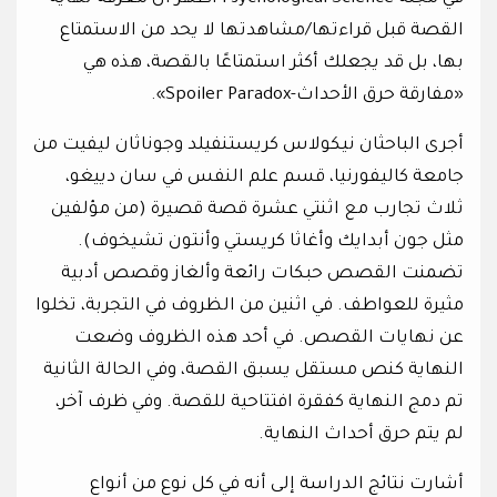
القصة قبل قراءتها/مشاهدتها لا يحد من الاستمتاع
بها، بل قد يجعلك أكثر استمتاعًا بالقصة، هذه هي
«مفارقة حرق الأحداث-Spoiler Paradox».
أجرى الباحثان نيكولاس كريستنفيلد وجوناثان ليفيت من
جامعة كاليفورنيا، قسم علم النفس في سان دييغو،
ثلاث تجارب مع اثنتي عشرة قصة قصيرة (من مؤلفين
مثل جون أبدايك وأغاثا كريستي وأنتون تشيخوف).
تضمنت القصص حبكات رائعة وألغاز وقصص أدبية
مثيرة للعواطف. في اثنين من الظروف في التجربة، تخلوا
عن نهايات القصص. في أحد هذه الظروف وضعت
النهاية كنص مستقل يسبق القصة، وفي الحالة الثانية
تم دمج النهاية كفقرة افتتاحية للقصة. وفي ظرف آخر،
لم يتم حرق أحداث النهاية.
أشارت نتائج الدراسة إلى أنه في كل نوع من أنواع