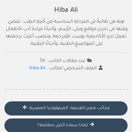
Hiba Ali
هِبَة هيَ طالبةٌ في المرحلةِ السادسة مِنْ كُليةِ الطِب. تَقضيْ
وقتَها في تحريرِ مواقعِ ويكي، الرَّسم، وأحيانًا قراءةَ أدبِ الأطفال.
تَعملُ لدى الأكاديمية بوست كمُترجمة، وتنصب أغلبُ ترجمَتها
على المواضيعِ الطبية، وأحيانًا التِقَنية.
عدد مقالات الكاتب : 59
الملف الشخصي للكاتب :
Hiba Ali
عجائب مصر القديمة: الميثولوجيا المصرية
لماذا سماء الليل مظلمة؟