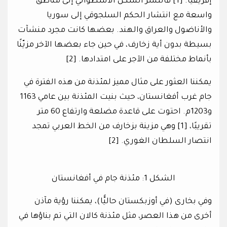
إفريقيا. [1] فانتشر الشكل الأسطواني إلى مناطق
واسعة مع انتشار الحكم السلجوقي إلى سوريا
والأناضول والعراق والهند. بعضها كانت مجرد منشآت
بسيطة بدون أية زخارف، في حين جاء بعضها الآخر مزيّنًا
بأنماط مختلفة من الآجر على امتدادها. [2]
يمكننا العثور على مثال مميز لمئذنة من هذه الفترة في
جام غرب أفغانستان، حيث بنيت المئذنة بين عامي 1163
و1203م. احتوت على قاعدة مضلعة وارتفاع 60 متر
تقريبًا، [1] وهي مزينة بزخارف من الخط العربي تمجد
انتصار السلطان الغوري. [2]
الشكل 1: مئذنة جام في أفغانستان
وفي بخارى (في أوزبكستان حاليًّا)، يمكننا رؤية مآذن
أخرى من هذا العصر، مثل مئذنة كالان التي تم بناؤها في