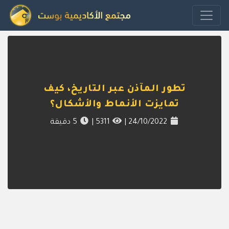
تطور المآذن عبر التاريخ، كيف
تمايزت الأنماط والأشكال؟
24/10/2022
|
5311
|
5
دقيقة