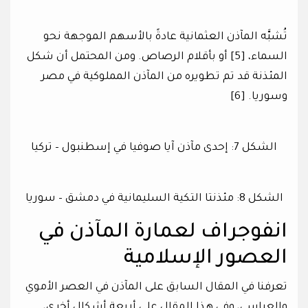
تُشبَّه المآذن العثمانية عادةً بالأسهم الموجهة نحو
السماء، [5] أو بأقلام الرصاص. ومن المحتمل أن شكل
المئذنة قد تم تطويره من المآذن المملوكية في مصر
وسوريا. [6]
الشكل 7: إحدى مآذن آيا صوفيا في إسطنبول – تركيا
الشكل 8: مئذنتا التكية السليمانية في دمشق – سوريا
انفوجراف لعمارة المآذن في
العصور الإسلامية
تعرفنا في المقال السابق على المآذن في العصر الأموي
والعباسي، وفي هذا المقال على أربعة أشكال أخرى،