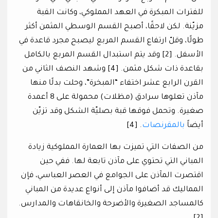
للفترات المبكرة في العهد المملوكي، وكانت القبة
مزيّنة. لكن لاحقًا، أصبح القسم الوسطي المثمن أكثر
طولًا، وقلّ ارتفاع القسم المربع ليصبح مجرد قاعدة في
الأسفل. [2] وقد يتم استبدال القسم المربع بالكامل
بقاعدة ذات شكل مثمن. [4] وشهد النصف الثاني من
القرن الرابع عشر اختفاء “المبخرة”، وحلت بدلًا منها
مآذن تعلوها سرادق (مظلات) محمولة على 8 أعمدة
صغيرة. وتحمل فوقها قبة بصليّة الشكل وقد تزيّن
أيضاً
بالمقرنصات
. [4]
من الصفات التي تميزت بها العمارة المملوكية زيادة
المباني التي تحتوي على مآذن تابعة لها. ففي حين
اقتصرت المآذن على الجوامع في العصر العباسي، فإن
المماليك قد أضافوا مآذن إلى أنواع عديدة من المباني
كالمساجد الصغيرة والأضرحة والخانقاهات والمدارس.