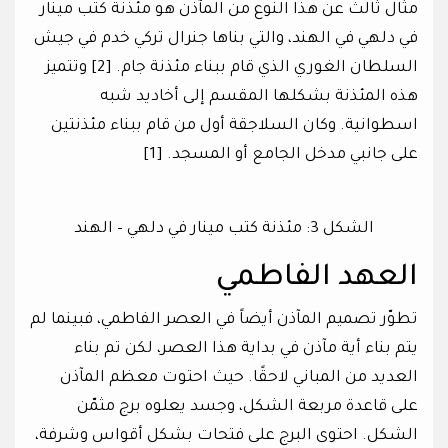
مثال ثالث عن هذا النوع من المآذن هو مئذنة كتب مينار
في دلهي في الهند، والتي بناها جنرال تركي خدم في جيش
السلطان الغوري الذي قام ببناء مئذنة جام. [2] وتتميز
هذه المئذنة بشكلها المقسم إلى أخاديد شبه
اسطوانية. وكان السلاجقة أول من قام ببناء مئذنتين
على جانبي مدخل الجامع أو المسجد. [1]
الشكل 3: مئذنة كتب مينار في دلهي – الهند
العهد الفاطمي
تطوّر تصميم المآذن أيضاً في العصر الفاطمي، فبينما لم
يتم بناء أية مآذن في بداية هذا العصر، لكن تم بناء
العديد من المباني لاحقًا. حيث احتوت معظم المآذن
على قاعدة مربعة الشكل، وجسد يعلوه برج مثمّن
الشكل. احتوى البرج على فتحات بشكل أقواس وشرفة،