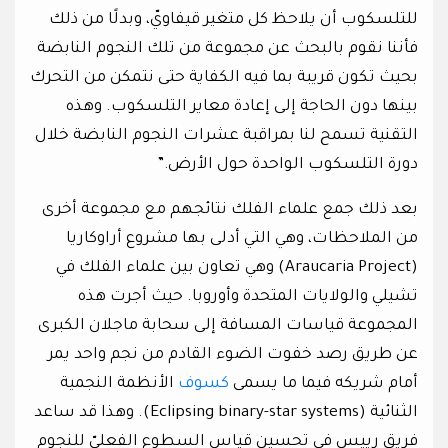
للتلسكوب أن يلاحظ كل متغير قيفاويّ، وبدلًا من ذلك
فأننا نقوم بالبحث عن مجموعة من تلك النجوم النابضة
بحيث تكون قريبة بما فيه الكفاية حتى نتمكن من التحرك
بينها دون الحاجة إلى إعادة معاير التلسكوب. وهذه
التقنية تسمح لنا بمراقبة عشرات النجوم النابضة خلال
دورة التلسكوب الواحدة حول الأرض.”
بعد ذلك جمع علماء الفلك نتائجهم مع مجموعة أخرى
من الملاحظات، وهي التي أدلى بها مشروع أراوكاريا
(Araucaria Project) وهي تعاون بين علماء الفلك في
تشيلي والولايات المتحدة وأوروبا. حيث أجرت هذه
المجموعة قياسات المسافة إلى سحابة ماجلان الكبرى
عن طريق رصد خفوت الضوء القادم من نجم واحد يمر
أمام شريكه فيما ما يسمى
كسوف
الأنظمة النجمية
الثنائية (Eclipsing binary-star systems). وهذا قد ساعد
فريق رييس في تحسين قياس السطوع الفعليّ للنجوم