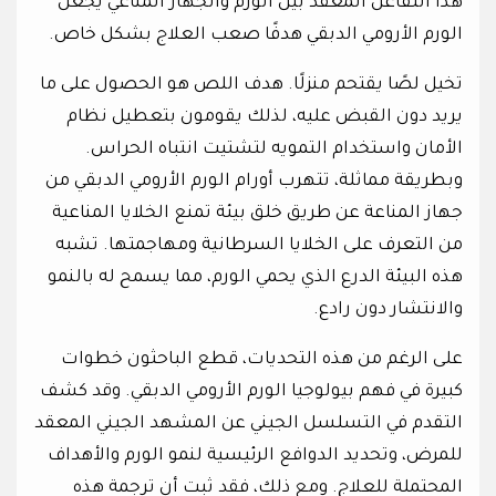
هذا التفاعل المعقد بين الورم والجهاز المناعي يجعل
الورم الأرومي الدبقي هدفًا صعب العلاج بشكل خاص.
تخيل لصًا يقتحم منزلًا. هدف اللص هو الحصول على ما
يريد دون القبض عليه، لذلك يقومون بتعطيل نظام
الأمان واستخدام التمويه لتشتيت انتباه الحراس.
وبطريقة مماثلة، تتهرب أورام الورم الأرومي الدبقي من
جهاز المناعة عن طريق خلق بيئة تمنع الخلايا المناعية
من التعرف على الخلايا السرطانية ومهاجمتها. تشبه
هذه البيئة الدرع الذي يحمي الورم، مما يسمح له بالنمو
والانتشار دون رادع.
على الرغم من هذه التحديات، قطع الباحثون خطوات
كبيرة في فهم بيولوجيا الورم الأرومي الدبقي. وقد كشف
التقدم في التسلسل الجيني عن المشهد الجيني المعقد
للمرض، وتحديد الدوافع الرئيسية لنمو الورم والأهداف
المحتملة للعلاج. ومع ذلك، فقد ثبت أن ترجمة هذه