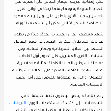
فكرة إمكانية تدريب الجهاز المناعي على التعرف على
الخلايا السرطانية ومهاجمتها زخمًا في أوائل القرن
العشرين، حيث اقترح باحثون مثل بول إيرليك مفهوم
‘الرصاصة السحرية’ التي يمكن أن تستهدف الأورام.
شهد منتصف القرن العشرين تقدمًا كبيرًا في تطوير
لقاحات السرطان، حيث بدأ العلماء في فهم التفاعل
المعقد بين الخلايا السرطانية وجهاز المناعة. وفي
ستينيات القرن العشرين، كان تطوير أول لقاحات
معطلة لسرطان الخلايا الكاملة بمثابة علامة بارزة.
اعتمدت هذه اللقاحات المبكرة على الخلايا السرطانية
المقتولة، والتي تم إعطاؤها للمرضى على أمل تحفيز
الاستجابة المناعية.
ومع ذلك، لم يحقق الباحثون تقدمًا حاسمًا إلا في
التسعينيات. إن اكتشاف مستضدات الورم ــ
البروتينات
الفريدة للخلايا السرطانية ــ مكن العلماء من إنشاء