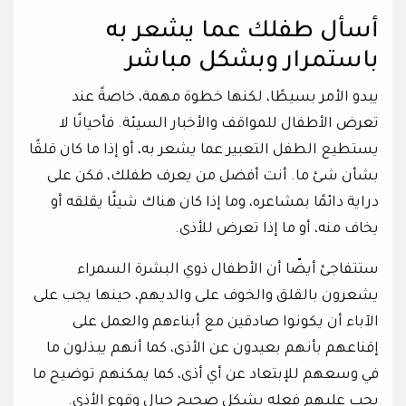
أسأل طفلك عما يشعر به
باستمرار وبشكل مباشر
يبدو الأمر بسيطًا، لكنها خطوة مهمة، خاصةً عند
تعرض الأطفال للمواقف والأخبار السيئة. فأحيانًا لا
يستطيع الطفل التعبير عما يشعر به، أو إذا ما كان قلقًا
بشأن شئ ما. أنت أفضل من يعرف طفلك، فكن على
دراية دائمًا بمشاعره، وما إذا كان هناك شيئًا يقلقه أو
يخاف منه، أو ما إذا تعرض للأذى.
ستتفاجئ أيضّا أن الأطفال ذوي البشرة السمراء
يشعرون بالقلق والخوف على والديهم، حينها يجب على
الآباء أن يكونوا صادقين مع أبناءهم والعمل على
إقناعهم بأنهم بعيدون عن الأذى، كما أنهم يبذلون ما
في وسعهم للإبتعاد عن أي أذى، كما يمكنهم توضيح ما
يجب عليهم فعله بشكل صحيح حيال وقوع الأذى.