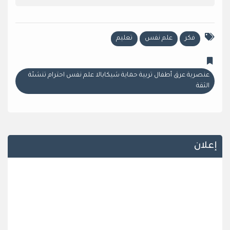
فكر
علم نفس
تعليم
عنصرية عرق أطفال تربية حماية شيكابالا علم نفس احترام تنشئة
الثقة
إعلان