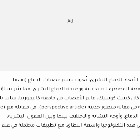
Ad
في تطور رائد، قام العلماء بتطوير نماذج ثلاثية الأبعاد للدماغ البشري، تُعرف باسم عضيات الدماغ (brain
 الأدمغة المصغرة لتقليد بنية ووظيفة الدماغ البشري، مما يثير تساؤ
ان كينيث كوسيك، عالم الأعصاب في جامعة كاليفورنيا، سانتا بارب
يستكشف إمكانيات وقيود العضيات الدما
الدماغ، وأوجه التشابه والاختلاف بينها وبين العقول البشرية،
 على هذه التكنولوجيا واسعة النطاق، مع تطبيقات محتملة في علم