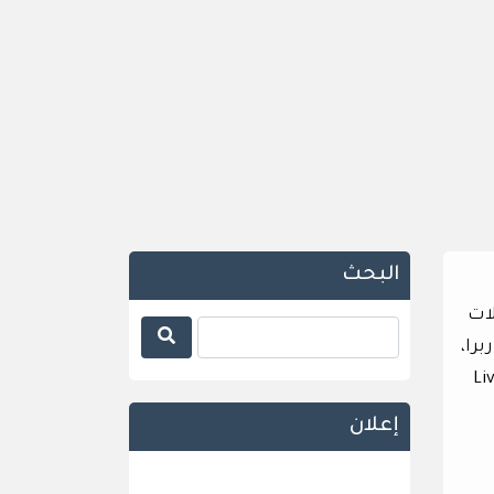
البحث
لات
را،
غية في مقالة منظور حديثة (perspective article). في مقابلة مع (Live
إعلان