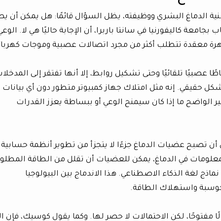
نية الدماغ البشري ووظيفته، يظل السؤال قائمًا: هل يمكن أن يص
امعة كاليفورنيا في سانتا باربرا، أن الإجابة حاليًا هي لا. الوعي
هرة معقدة تتطلب أكثر من مجرد اتصالات عصبية وموجات كهربائ
 عصبيًا تلقائيًا وحتى تشكيل روابط، إلا أنها تفتقر إلى المدخلا
كل حقيقي. إنه مثل امتلاك جهاز كمبيوتر متطور دون أي بيانات
ير الواضح ما إذا كان سيمنح الوعي أو ببساطة يعزز القدرات
ن تصبح عضيات الدماغ جزءًا لا يتجزأ من تطوير أنظمة حسابية
معلومات في الدماغ، يمكن للعضيات أن تقلل من الطاقة المطلوب
ذج لغة الذكاء الاصطناعي. هذا الاندماج بين البيولوجيا
لحوسبة واستهلاك الطاقة.
مفتوحًا، لكن الاحتمالات لا حصر لها. وكما يقول كوسيك، فإن ا