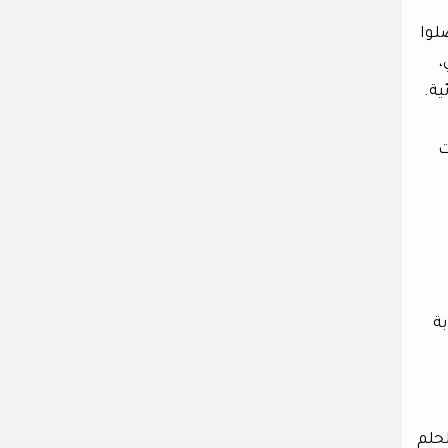
لوا
،
ية.
ت
ة
لحلم