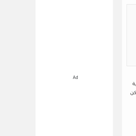
Ad
ة
كن