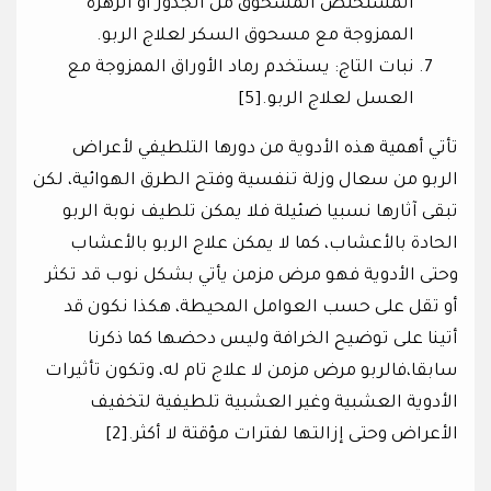
المستخلص المسحوق من الجذور أو الزهرة
الممزوجة مع مسحوق السكر لعلاج الربو.
نبات التاج: يستخدم رماد الأوراق الممزوجة مع
العسل لعلاج الربو.[5]
تأتي أهمية هذه الأدوية من دورها التلطيفي لأعراض
الربو من سعال وزلة تنفسية وفتح الطرق الهوائية، لكن
تبقى آثارها نسبيا ضئيلة فلا يمكن تلطيف نوبة الربو
الحادة بالأعشاب، كما لا يمكن علاج الربو بالأعشاب
وحتى الأدوية فهو مرض مزمن يأتي بشكل نوب قد تكثر
أو تقل على حسب العوامل المحيطة، هكذا نكون قد
أتينا على توضيح الخرافة وليس دحضها كما ذكرنا
سابقا،فالربو مرض مزمن لا علاج تام له، وتكون تأثيرات
الأدوية العشبية وغير العشبية تلطيفية لتخفيف
الأعراض وحتى إزالتها لفترات مؤقتة لا أكثر.[2]