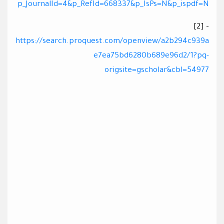
p_JournalId=4&p_RefId=668337&p_IsPs=N&p_ispdf=N
[2] –
https://search.proquest.com/openview/a2b294c939a
e7ea75bd6280b689e96d2/1?pq-
origsite=gscholar&cbl=54977