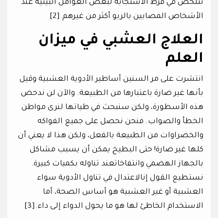
تتلخص في فرط الاستجابة لبعض العوامل البيئية عند
الأشخاص المصابين بالربو أكثر من غيرهم.[2]
العلاج العشبي
في ميزان
العلم
انتشرت على مر السنين أساطير الأدوية العشبية وقيل
بأنها غير ضارة باعتبارها من الطبيعة. والآن لن ندحض
هذه الأسطورة، ولكن سنبحث في طياتها لنرى مواطن
الخطأ والصواب. فنحن نحصل على جميع الفواكه
والخضراوات من الطبيعة بالفعل، ولكن هذا لا يعني أن
كلها غير ضارة! حتى البطيخ يمكن أن يسبب مشاكل
بالجهاز الهضمي وانتفاخاتعند تناوله بكميات كبيرة.
نستطيع القول إنالاعتدال في تناول الأدوية سواء
العشبية أو غير العشبية هو أساس الصحة، أما
الاستخدام الخاطئ لها هو ما يحول الدواء إلى داء.[3]