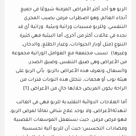
الربو هو أحد أكثر الأمراض المزمنة شيوعًا في جميع
أنحاء العالم، وهو اضطراب مزمن يصيب المجرى
التنفسي. وللربو مسببات وراثية وبيئية. وراثية أي قد
نجده في عائلات أكثر من أخرى، أما البيئية فهي كثيرة
التنوع (مثل أوبار الحيوانات، وغبار الطلع، والدخان،
وغيرها). تسبب مجتمعة مع العوامل الوراثية مجموعة
من الأعراض وهي ضيق التنفس، وضيق الصدر،
والسعال، وتعرف هذه الأعراض بالربو. يأتي الربو على
هيئة نوب أو هجمات، تتخلل هذه النوبات فترات من
الراحة يكون المريض خلالها خالٍ من الأعراض.[1]
أما العلاجات الدوائية التقليدية للربو فهي في الغالب
لتهدئةالأعراض، ولا يوجد علاج شافي تمامًا لمرض الربو،
فهو مرض مزمن. حيث نستعمل الموسعات القصبية
ومضادات التحسس؛ حيث أن للربو آلية تحسسية