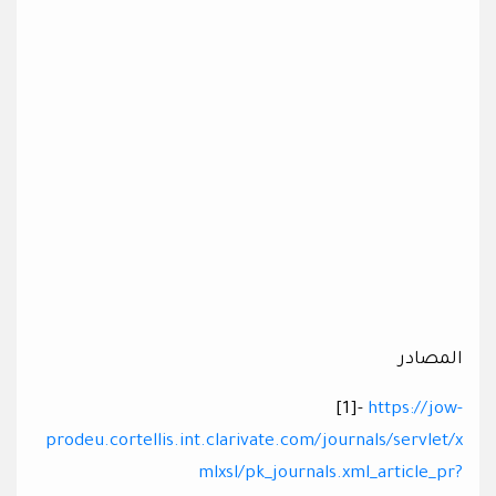
المصادر
[1]-
https://jow-
prodeu.cortellis.int.clarivate.com/journals/servlet/x
mlxsl/pk_journals.xml_article_pr?