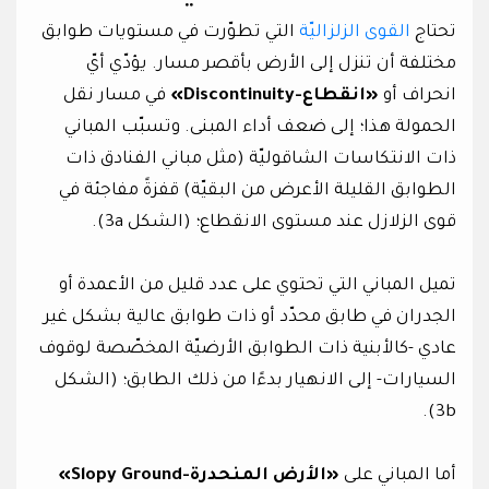
تحتاج
القوى الزلزاليّة
التي تطوّرت في مستويات طوابق
مختلفة أن تنزل إلى الأرض بأقصر مسار. يؤدّي أيّ
انحراف أو
«انقطاع-Discontinuity»
في مسار نقل
الحمولة هذا؛ إلى ضعف أداء المبنى. وتسبّب المباني
ذات الانتكاسات الشاقوليّة (مثل مباني الفنادق ذات
الطوابق القليلة الأعرض من البقيّة) قفزةً مفاجئة في
قوى الزلازل عند مستوى الانقطاع؛ (الشكل 3a).
تميل المباني التي تحتوي على عدد قليل من الأعمدة أو
الجدران في طابق محدّد أو ذات طوابق عالية بشكل غير
عادي -كالأبنية ذات الطوابق الأرضيّة المخصّصة لوقوف
السيارات- إلى الانهيار بدءًا من ذلك الطابق؛ (الشكل
3b).
أما المباني على
«الأرض المنحدرة-Slopy Ground»