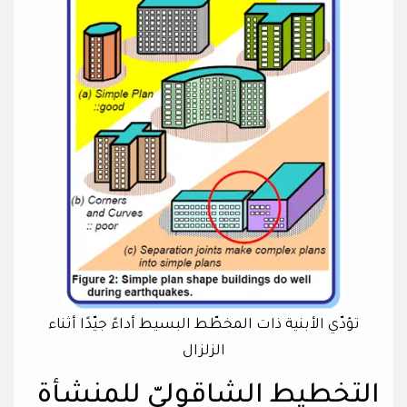
تؤدّي الأبنية ذات المخطّط البسيط أداءً جيّدًا أثناء
الزلزال
التخطيط الشاقوليّ للمنشأة