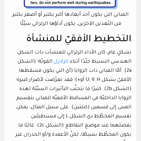
المباني التي يكون أحد أبعادها أكبر بكثير أو أصغر بكثير
من البُعدَين الآخرَين، يكون أداؤها الزلزالي سيّئًا
التخطيط الأفقيّ للمنشأة
بشكلٍ عام، كان الأداء الزلزالي للمنشآت ذات الشكل
الهندسي البسيط جيّدًا أثناء
الزلازل
القويّة؛ (الشكل
2a). أمّا المباني ذات الزوايا (أي التي يكون مسقطها
الأفقيّ بشكل U, V, H أو+)؛ فقد تعرّضت لأضرار كبيرة؛
(الشكل 2b). كثيرًا ما نتجنّب التأثيرات السيّئة لهذه
الزوايا الداخليّة في المساقط الأفقيّة للمباني بتقسيم
المبنى إلى قسمين (كتلتين). على سبيل المثال، يمكن
تقسيم المخطّط ذي الشكل L إلى مستطيلَين
بفصلهما عند موضع التقاطع (الشكل 2c). غالبًا ما
يكون المخطّط بسيطًا، لكنّ الأعمدة و/أو الجدران غير