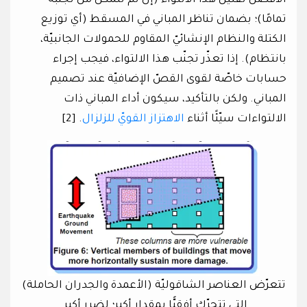
الأفضل تقليل هذا الالتواء (إن لم نتمكّن من تجنّبه
تمامًا)؛ بضمان تناظر المباني في المسقط (أي توزيع
الكتلة والنظام الإنشائيّ المقاوم للحمولات الجانبيّة،
بانتظام). إذا تعذّر تجنّب هذا الالتواء، فيجب إجراء
حسابات خاصّة لقوى القصّ الإضافيّة عند تصميم
المباني. ولكن بالتأكيد، سيكون أداء المباني ذات
الالتواءات سيّئًا أثناء
الاهتزاز القويّ للزلزال
. [2]
تتعرّض العناصر الشاقوليّة (الأعمدة والجدران الحاملة)
التي تتحرّك أفقيًّا بمقدار أكبر؛ لضرر أكبر.