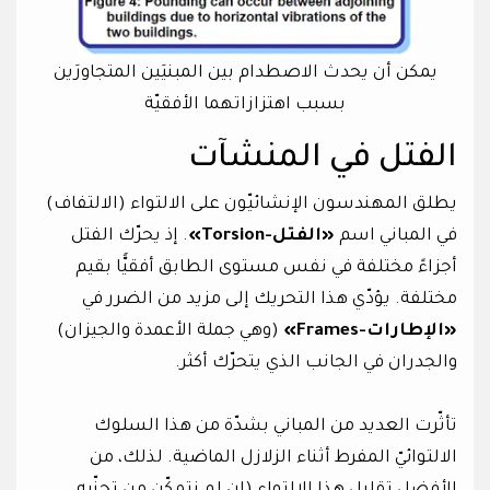
يمكن أن يحدث الاصطدام بين المبنيَين المتجاورَين
بسبب اهتزازاتهما الأفقيّة
الفتل في المنشآت
يطلق المهندسون الإنشائيّون على الالتواء (الالتفاف)
في المباني اسم
«الفتل-Torsion»
. إذ يحرّك الفتل
أجزاءً مختلفة في نفس مستوى الطابق أفقيًّا بقيم
مختلفة. يؤدّي هذا التحريك إلى مزيد من الضرر في
«الإطارات-Frames»
(وهي جملة الأعمدة والجيزان)
والجدران في الجانب الذي يتحرّك أكثر.
تأثّرت العديد من المباني بشدّة من هذا السلوك
الالتوائيّ المفرط أثناء الزلازل الماضية. لذلك، من