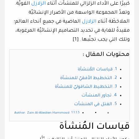
كبيرًا على الأداء الزلزالي للمنشآت أثناء
الزلازل
القويّة.
وتعدّ المجموعة الواسعة من الأضرار الإنشائيّة
الملاحَظَة أثناء
الزلازل
الماضية في جميع أنحاء العالم؛
مفيدةً للغاية في تحديد التصاميم الإنشائيّة المرغوبة،
وتلك التي يجب تجنّبها. [1]
محتويات المقال :
قياسات المُنشأة
التخطيط الأفقيّ للمنشأة
التخطيط الشاقوليّ للمنشأة
تجاور المنشآت
الفتل في المنشآت
Author: Zain Al-Abedien Hammoud
قياسات المُنشأة