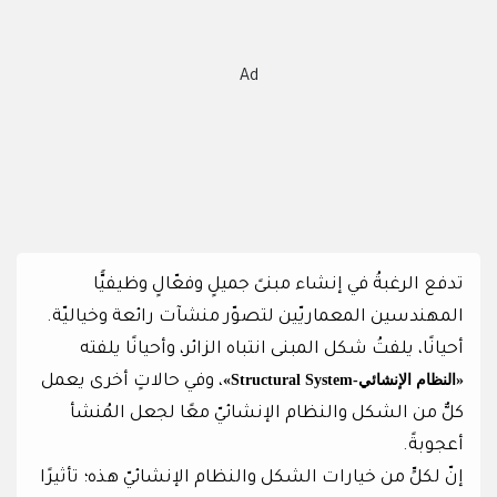
Ad
تدفع الرغبةُ في إنشاء مبنىً جميلٍ وفعّالٍ وظيفيًّا
المهندسين المعماريّين لتصوّر منشآت رائعة وخياليّة.
أحيانًا، يلفتُ شكل المبنى انتباه الزائر، وأحيانًا يلفته
«النظام الإنشائي-Structural System»
، وفي حالاتٍ أخرى يعمل
كلٌّ من الشكل والنظام الإنشائيّ معًا لجعل المُنشأ
أعجوبةً.
إنّ لكلٍّ من خيارات الشكل والنظام الإنشائيّ هذه؛ تأثيرًا